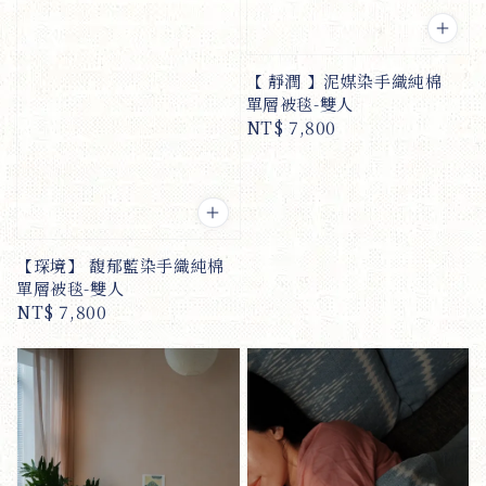
【 靜潤 】泥媒染手織純棉
單層被毯-雙人
Regular
NT$ 7,800
price
【琛境】 馥郁藍染手織純棉
單層被毯-雙人
Regular
NT$ 7,800
price