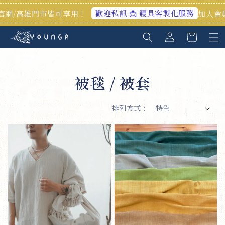
歡迎私訊 📩 寢具客製化服務
網/高雄門市皆可享用！
加入會員享
被毯 / 被套
排列方式 :