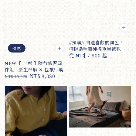
//預購// 自選喜歡的顏色！
優惠
植物染手織純棉單層被毯
Regular
從
NT$ 7,800
起
price
NEW【 一席 】隨行修習四
件組 - 原生棉麻 ✕ 包袱行囊
Regular
Sale
NT$ 8,080
NT$ 10,220
price
price