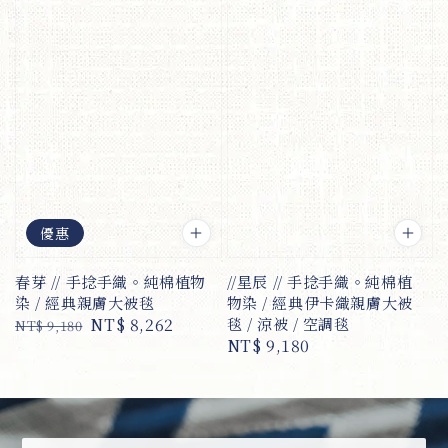
優惠
春芽 // 手捻手織。純棉植物
//星辰 // 手捻手織。純棉植
染 / 經典親膚大被毯
物染 / 經典伊卡織親膚大被
Regular
Sale
NT$ 8,262
毯 / 涼被 / 空調毯
NT$ 9,180
Regular
NT$ 9,180
price
price
price