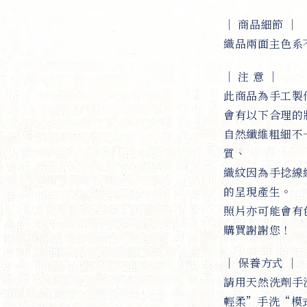
｜ 商品細節 ｜
織品兩面主色系
｜
注 意
｜
此商品為手工製
會有以下合理的
自然纖維粗細不
質、
織紋因為手捻線
的呈現產生。
照片亦可能會有
購買謝謝您！
｜
保養方式
｜
請用天然洗劑手
輕柔”手洗“模