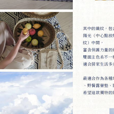
其中的織紋，包
陽光（中心點放
紋）中間，
富含保護力量的
雙面主色系不一
適合居家生活多
最適合作為各種
、野餐露營墊、
希望這款獨特的