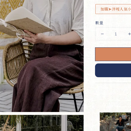
加購➤洋嘎人氣
數量