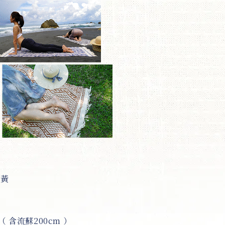
薑黃
cm（ 含流蘇200cm ）