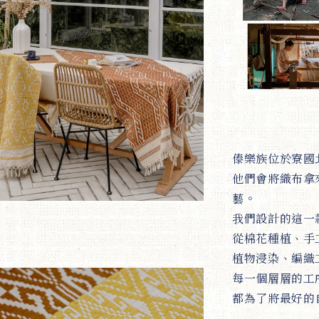
傣樂族位於寮國
他們會將織布拿
藝。
我們設計的這一
從棉花種植、手
植物浸染、編織
每一個層層的工
都為了將最好的