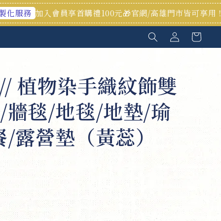
會員享首購禮100元🎁官網/高雄門市皆可享用！
歡迎私訊 
 // 植物染手織紋飾雙
/牆毯/地毯/地墊/瑜
餐/露營墊（黃蕊）