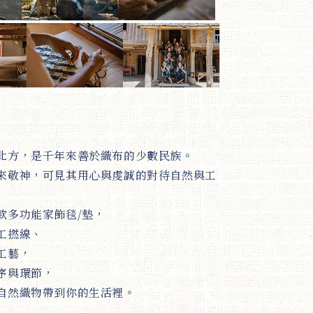
北方，是千年來善於織布的少數民族。
來敬神，可見其用心與虔誠的對待自然與工
款多功能家飾毯/墊，
工撚線、
工藝，
序與環節，
自然織物帶到你的生活裡。