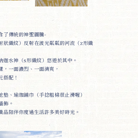
含了傳統的神聖圖騰-
射狀織紋）反射在波光粼粼的河流（z形織
納迦水神（s形織紋）悠遊於其中。
樣，一面濃烈、一面清爽，
元搭配！
地墊、瑜珈鋪巾（手捻粗棉很止滑喔）
牆飾。
織品陪伴你度過生活許多美好時光。