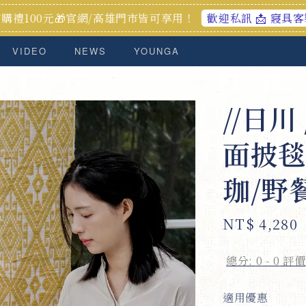
官網/高雄門市皆可享用！
加入
歡迎私訊 📩 寢具客製化服務
VIDEO
NEWS
YOUNGA
//日川
面披毯
珈/野
Regular
NT$ 4,280
price
總分:
0
-
0
評價
適用優惠