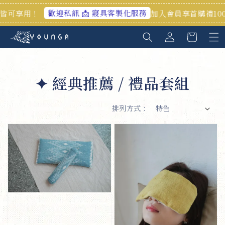
歡迎私訊 📩 寢具客製化服務
享用！
加入會員享首購禮100元
✦ 經典推薦 / 禮品套組
排列方式 :