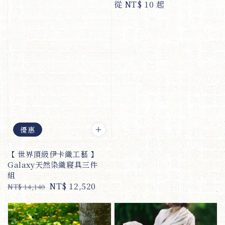
Regular
從
NT$ 10
起
price
優惠
【 世界頂級伊卡織工藝 】
Galaxy天然染織寢具三件
組
Regular
Sale
NT$ 12,520
NT$ 14,140
price
price