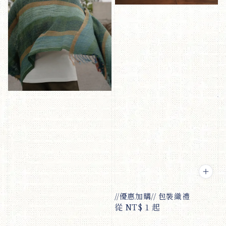
//優惠加購// 包裝織禮
Regular
從
NT$ 1
起
price