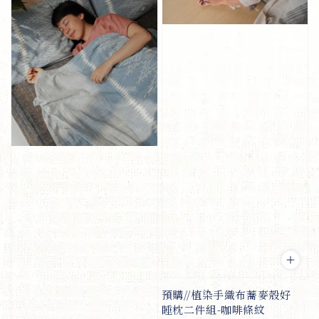
預購//植染手織布蕎麥殼好
睡枕二件組-咖啡條紋