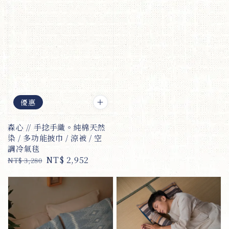
優惠
森心 // 手捻手織。純棉天然
染 / 多功能披巾 / 涼被 / 空
調冷氣毯
Regular
Sale
NT$ 2,952
NT$ 3,280
price
price