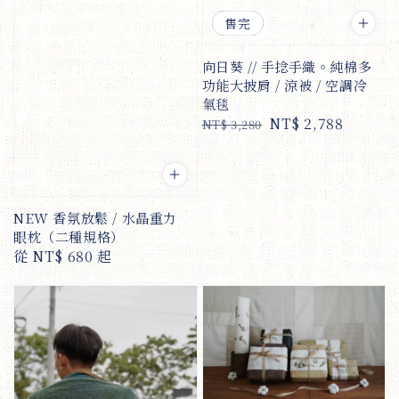
優惠
售完
向日葵 // 手捻手織。純棉多
功能大披肩 / 涼被 / 空調冷
氣毯
Regular
Sale
NT$ 2,788
NT$ 3,280
price
price
NEW 香氛放鬆 / 水晶重力
眼枕（二種規格）
Regular
從
NT$ 680
起
price