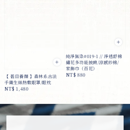
純淨無染#019-1 // 淨透舒棉
繡花多功能披肩/涼感紗棉/
家飾巾（百花）
Regular
NT$ 880
【 碧目養顏 】森林系古法
price
手織生絲熱敷眼罩/眼枕
Regular
NT$ 1,480
price