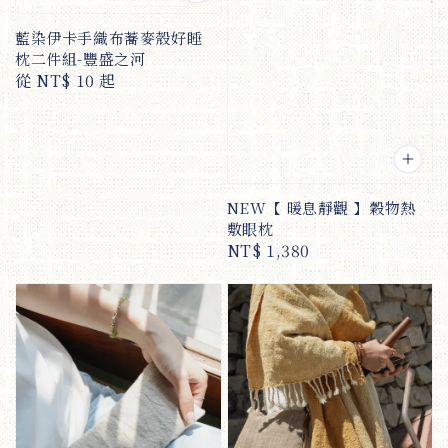
藍染伊卡手織布蕎麥殼好睡
枕二件組-豐盛之河
Regular
從
NT$ 10
起
price
NEW【 暖息靜觀 】穀物熱
敷眼枕
Regular
NT$ 1,380
price