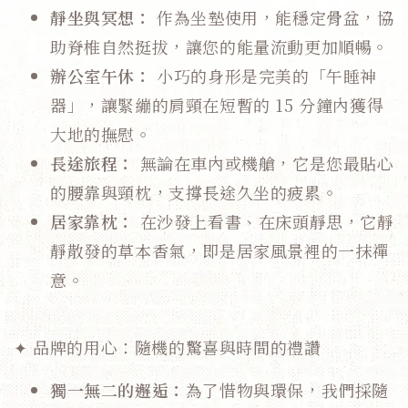
靜坐與冥想：
作為坐墊使用，能穩定骨盆，協
助脊椎自然挺拔，讓您的能量流動更加順暢。
辦公室午休：
小巧的身形是完美的「午睡神
器」，讓緊繃的肩頸在短暫的 15 分鐘內獲得
大地的撫慰。
長途旅程：
無論在車內或機艙，它是您最貼心
的腰靠與頸枕，支撐長途久坐的疲累。
居家靠枕：
在沙發上看書、在床頭靜思，它靜
靜散發的草本香氣，即是居家風景裡的一抹禪
意。
✦ 品牌的用心：隨機的驚喜與時間的禮讚
獨一無二的邂逅：
為了惜物與環保，我們採隨