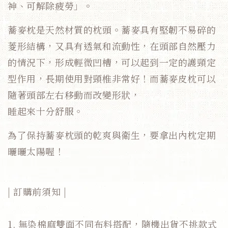
神、可解除疲勞」。
蕎麥枕是天然材質的枕頭。蕎麥具有堅韌不易碎的
菱形結構，又具有透氣和流動性，在頭部自然壓力
的情況下，形成輕微凹槽，可以起到一定的護頸定
型作用，長期使用對頸椎非常好！而蕎麥皮枕可以
隨著頭部左右移動而改變形狀，
睡起來十分舒服。
為了保持蕎麥枕頭的乾爽與衛生，要拿出內枕定期
曬曬太陽喔！
| 訂購前須知 |
1. 無染棉麻雙面不同布料搭配，隨機出貨不挑款式