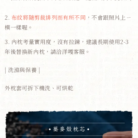
2.
布紋將隨剪裁排列而有所不同
，不會跟照片上ㄧ
模一樣喔。
3. 內枕考量實用度，沒有拉鍊，建議長期使用2-3
年後替換新內枕，請洽洋嘎客服。
| 洗滌與保養 |
外枕套可拆下機洗、可烘乾