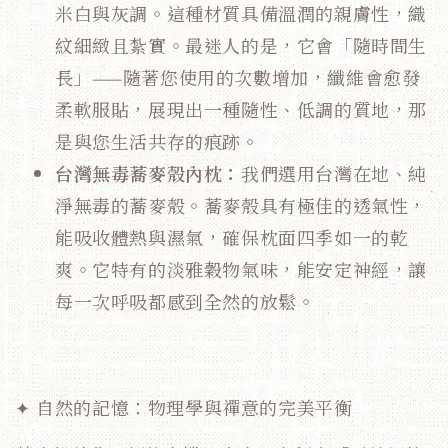
米白與灰調。這種材質具備溫潤的親膚性，織
紋細緻且紮實。最迷人的是，它會「隨時間生
長」——隨著您使用的次數增加，纖維會愈發
柔軟服貼，展現出一種隨性、低調的質地，那
是與您生活共存的痕跡。
台灣無毒蕎麥殼內枕：
我們選用台灣在地、純
淨無毒的蕎麥殼。蕎麥殼具有極佳的透氣性，
能吸收體熱與濕氣，確保枕面四季如一的乾
爽。它特有的淡雅穀物氣味，能安定神經，讓
每一次呼吸都感到全然的放鬆。
✦ 自然的記憶：物理學與禪意的完美平衡