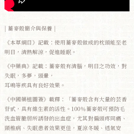
| 蕎麥殼簡介與保養 |
《本草綱目》記載：使用蕎麥殼做成的枕頭能至老
明目，清熱解涼，促進睡眠。
《中藥典》記載：蕎麥殼有清腦，明目之功效，對
失眠，多夢，頭暈，
耳鳴等疾具有良好效果。
《中國藥植圖簽》載釋：「蕎麥殼含有大量的芸香
苷甙，具有維生素的活性。100％蕎麥殼可預防毛
洗血管脆弱所誘發的出血症，尤其對偏頭疼同痛、
頸椎病、失眠患者效果更佳，夏涼冬暖、透氣安