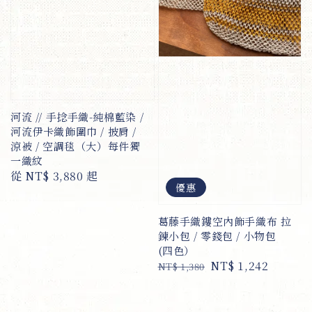
河流 // 手捻手織-純棉藍染 /
河流伊卡織飾圍巾 / 披肩 /
涼被 / 空調毯（大）每件獨
一織紋
Regular
從
NT$ 3,880
起
優惠
price
葛藤手織鏤空內飾手織布 拉
鍊小包 / 零錢包 / 小物包
(四色）
Regular
Sale
NT$ 1,242
NT$ 1,380
price
price