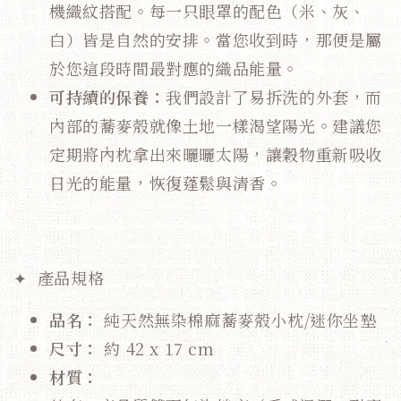
機織紋搭配。每一只眼罩的配色（米、灰、
白）皆是自然的安排。當您收到時，那便是屬
於您這段時間最對應的織品能量。
可持續的保養：
我們設計了易拆洗的外套，而
內部的蕎麥殼就像土地一樣渴望陽光。建議您
定期將內枕拿出來曬曬太陽，讓穀物重新吸收
日光的能量，恢復蓬鬆與清香。
✦
產品規格
品名：
純天然無染棉麻蕎麥殼小枕/迷你坐墊
尺寸：
約 42 x 17 cm
材質：