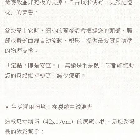
蕎麥殼並非死板的支撐，自古以來便有「天然記憶
枕」的美譽。
當您靠上它時，細小的蕎麥殼會根據您的頭部、腰
部或臀部曲線自動流動、塑形，提供最紮實且精準
的物理支撐。
「定點，即是安定。」
無論是坐是臥，它都能協助
您的身體維持穩定，減少痠痛。
✦ 生活運用情境：在裂縫中透進光
這款尺寸精巧（42x17cm）的療癒小枕，是您跨場
景的放鬆幫手：