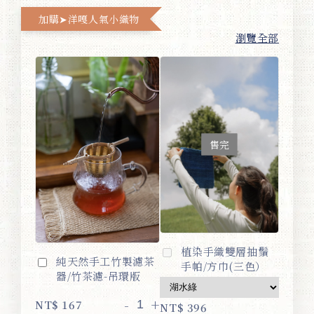
加購➤洋嘎人氣小織物
瀏覽全部
售完
植染手織雙層抽鬚
純天然手工竹製濾茶
手帕/方巾(三色）
器/竹茶濾-吊環版
-
+
NT$ 167
NT$ 396