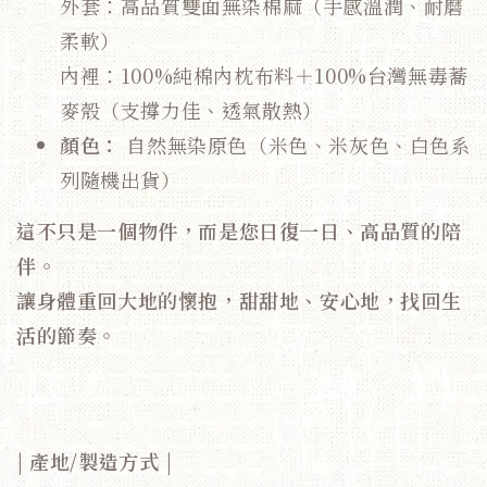
外套：高品質雙面無染棉麻（手感溫潤、耐磨
柔軟）
內裡：100%純棉內枕布料＋100%台灣無毒蕎
麥殼（支撐力佳、透氣散熱）
顏色：
自然無染原色（米色、米灰色、白色系
列隨機出貨）
這不只是一個物件，而是您日復一日、高品質的陪
伴。
讓身體重回大地的懷抱，甜甜地、安心地，找回生
活的節奏。
|
產地/製造方式
|