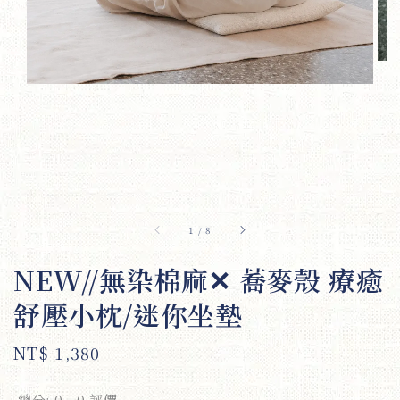
1
/
8
NEW//無染棉麻✕ 蕎麥殼 療癒
舒壓小枕/迷你坐墊
Regular
NT$ 1,380
price
總分:
0
-
0
評價