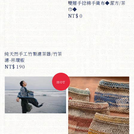
雙層手捻棉手織布◆潔方/茶
巾◆
Regular
NT$ 0
price
純天然手工竹製濾茶器/竹茶
濾-吊環版
Regular
NT$ 190
price
HOT