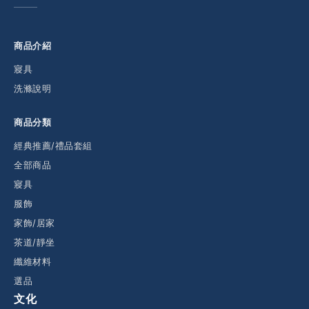
商品介紹
寢具
洗滌說明
商品分類
經典推薦/禮品套組
全部商品
寢具
服飾
家飾/居家
茶道/靜坐
纖維材料
選品
文化