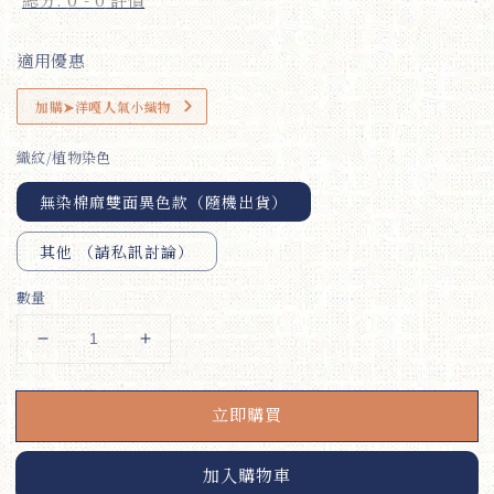
適用優惠
加購➤洋嘎人氣小織物
織紋/植物染色
無染棉麻雙面異色款（隨機出貨）
其他 （請私訊討論）
數量
立即購買
加入購物車