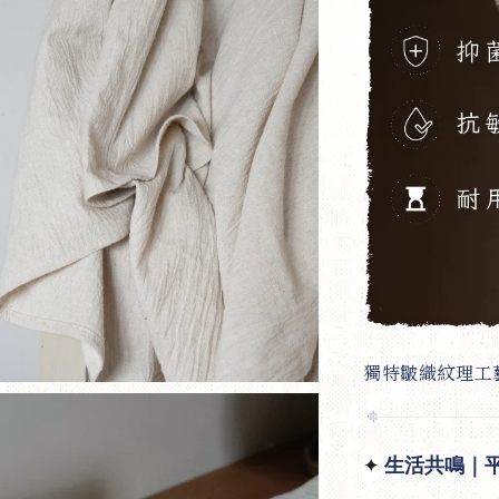
獨特皺織紋理工
✦
生活共鳴｜