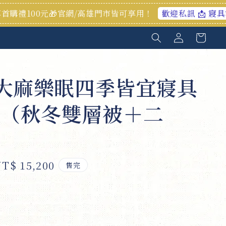
🎁官網/高雄門市皆可享用！
加
歡迎私訊 📩 寢具客製化服務
%大麻樂眠四季皆宜寢具
（秋冬雙層被＋二
ale
T$ 15,200
售完
rice