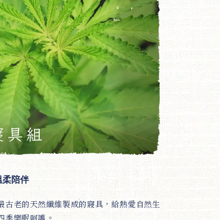
溫柔陪伴
最古老的天然纖維製成的寢具，給熱愛自然生
四季樂眠呵護。