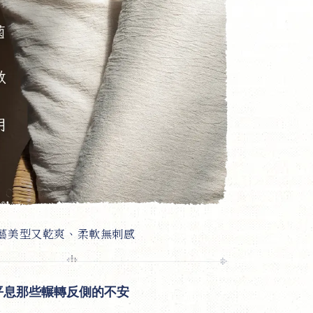
藝美型又乾爽、柔軟無刺感
平息那些輾轉反側的不安