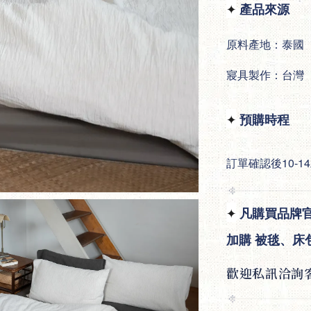
✦
產品來源
原料產地：泰國
寢具製作：台灣
✦
預購時程
訂單確認後10-
✦
凡購買品牌
加購
被毯、床
歡迎私訊洽詢