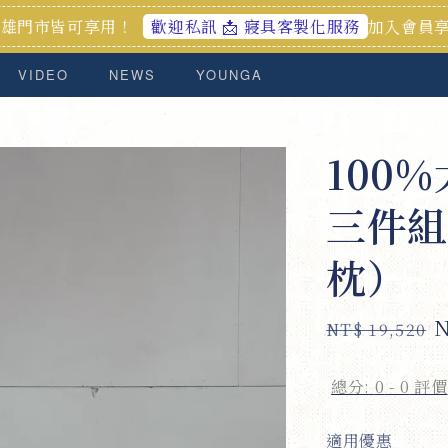
用！
加入會員享首購禮100元
歡迎私訊 📩 寢具客製化服務
VIDEO
NEWS
YOUNGA
100
三件組
枕）
Regular
S
N
NT$ 19,520
price
p
總分:
0
-
0
評價
適用優惠