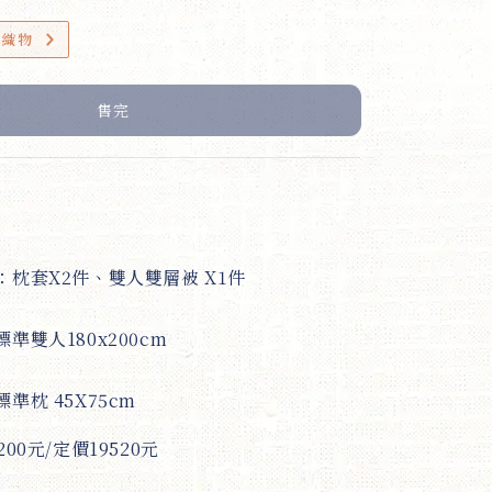
小織物
售完
：
枕套X2件、雙人雙層被 X1件
準雙人180x200cm
準枕 45X75cm
00元/定價19520元