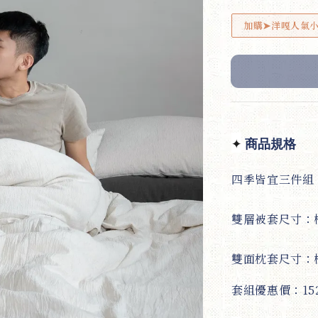
加購➤洋嘎人氣
✦
商品規格
四季皆宜三件組
雙層被套尺寸：標
雙面枕套尺寸：標
套組優惠價：152