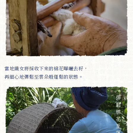
當地織女將採收下來的棉花曝曬去籽，
再細心地彈鬆至雲朵般蓬鬆的狀態。