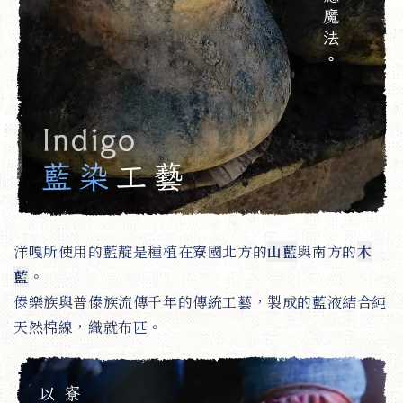
洋嘎所使用的藍靛是種植在寮國北方的
山藍
與南方的
木
藍
。
傣樂族與普傣族流傳千年的傳統工藝，製成的藍液結合純
天然棉線，織就布匹。