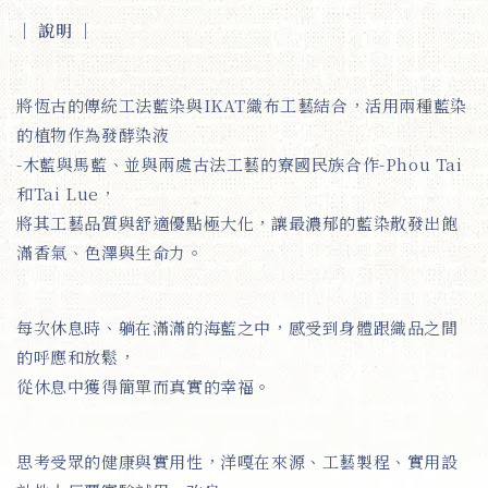
｜ 說明
｜
將恆古的傳統工法藍染與IKAT織布工藝結合，活用兩種藍染
的植物作為發酵染液
-木藍與馬藍、並與兩處古法工藝的寮國民族合作-Phou Tai
和Tai Lue，
將其工藝品質與舒適優點極大化，讓最濃郁的藍染散發出飽
滿香氣、色澤與生命力。
每次休息時、躺在滿滿的海藍之中，感受到身體跟織品之間
的呼應和放鬆，
從休息中獲得簡單而真實的幸福。
思考受眾的健康與實用性，洋嘎在來源、工藝製程、實用設