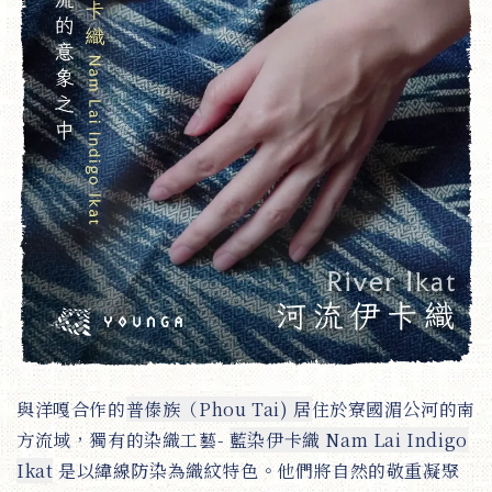
與洋嘎合作的
普傣族（Phou Tai) 居
住於寮國湄公河的南
方流域，獨有的染織工藝-
藍染伊卡織 Nam Lai Indigo
Ikat
是以緯線防染為織紋特色。他們將自然的敬重凝聚