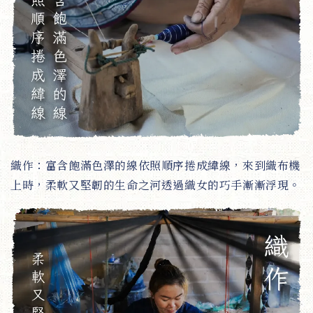
織作：富含飽滿色澤的線依照順序捲成緯線，來到織布機
上時，柔軟又堅韌的生命之河透過織女的巧手漸漸浮現。