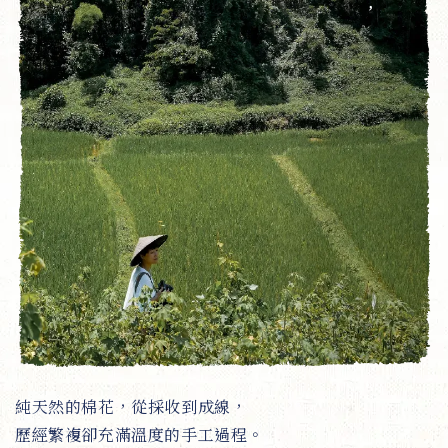
純天然的棉花，從採收到成線，
歷經繁複卻充滿溫度的手工過程。