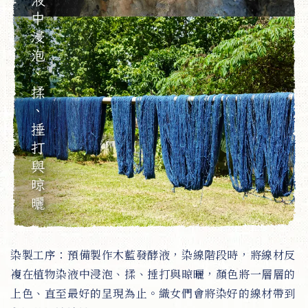
染製工序：預備製作木藍發酵液，染線階段時，將線材反
複在植物染液中浸泡、揉、捶打與晾曬，顏色將一層層的
上色、直至最好的呈現為止。織女們會將染好的線材帶到