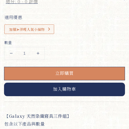
總分:
0
-
0
評價
適用優惠
加購➤洋嘎人氣小織物
數量
立即購買
加入購物車
【Galaxy 天然染織寢具三件組】
包含以下產品與數量