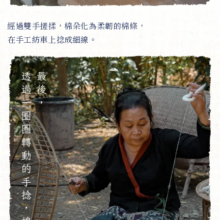
經過雙手搓揉，棉朵化為柔韌的棉條，
在手工紡車上捻成細線。