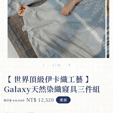
1
/
13
【 世界頂級伊卡織工藝 】
Galaxy天然染織寢具三件組
Regular
Sale
NT$ 12,520
優惠
NT$ 14,140
price
price