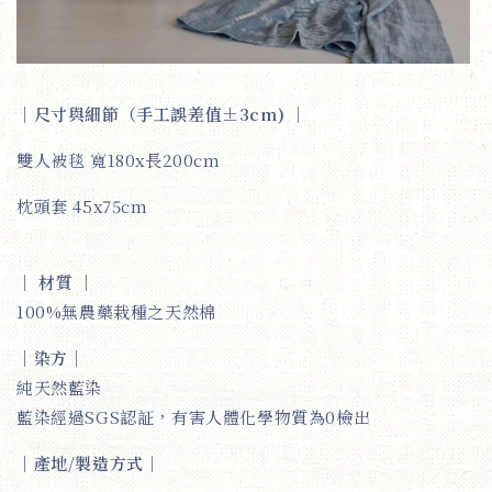
｜
尺寸與細節（手工誤差值±3cm)
｜
雙人被毯 寬180x長200cm
枕頭套 45x75cm
｜
材質
｜
100%無農藥栽種之天然棉
｜
染方
｜
純天然藍染
藍染經過SGS認証，有害人體化學物質為0檢出
｜
產地/製造方式
｜