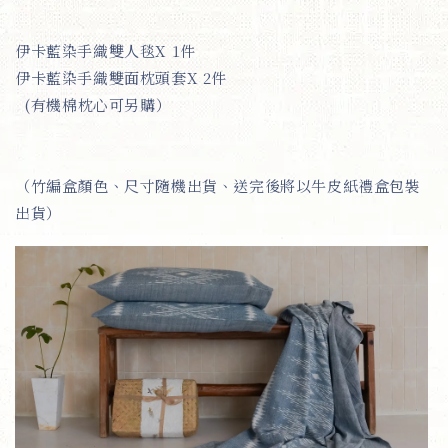
伊卡藍染手織雙人毯X 1件
伊卡藍染
手織雙面枕頭套X 2件
(有機棉枕心可另購）
（竹編盒顏色、尺寸隨機出貨、送完後將以牛皮紙禮盒包裝
出貨）