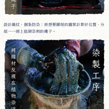
設計織紋、捆紮防染：將想要顯現的圖案計算好位置、分
組一一綁上阻隔染劑的繩子。