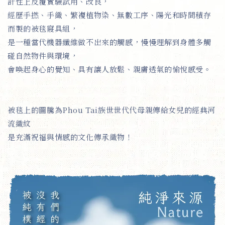
計性上反覆實驗試用、改良，
經歷手撚、手織、繁複植物染、無數工序、陽光和時間積存
而製的被毯寢具組，
是一種當代機器纖維做不出來的觸感，慢慢理解到身體多觸
碰自然物件與環境，
會喚起身心的覺知、具有讓人放鬆、親膚透氣的愉悅感受。
被毯上的圖騰為
Phou Tai族世世代代母親傳給女兒的經典河
流織紋
是充滿祝福與情感的文化傳承織物！