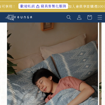
迎私訊 📩 寢具客製化服務
加入會員享首購禮100元🎁官網/高雄