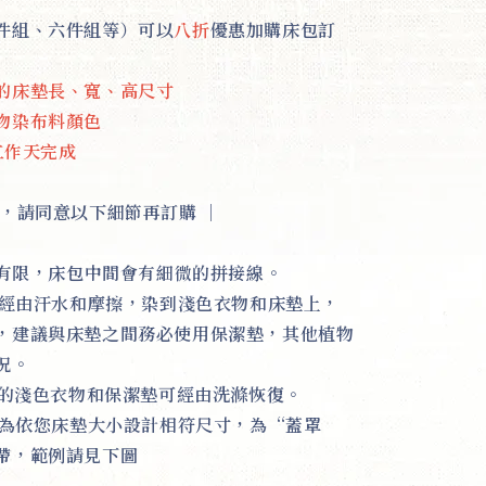
件組、六件組等）可以
八折
優惠加購床包訂
的床墊長、寬、高尺寸
物染布料顏色
1工作天完成
，請同意以下細節再訂購
｜
幅寬有限，床包中間會有細微的拼接線。
，會經由汗水和摩擦，染到淺色衣物和床墊上，
，建議與床墊之間務必使用保潔墊，其他植物
況。
染到的淺色衣物和保潔墊可經由洗滌恢復。
形式為依您床墊大小設計相符尺寸，為“蓋罩
帶，範例請見下圖