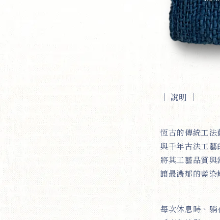
｜ 說明
｜
恆古的傳統工法
與千年古法工藝的
將其工藝品質與
讓最濃郁的藍染
每次休息時、躺