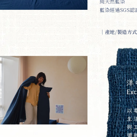
純天然藍染
藍染經過SGS
｜
產地/製造方