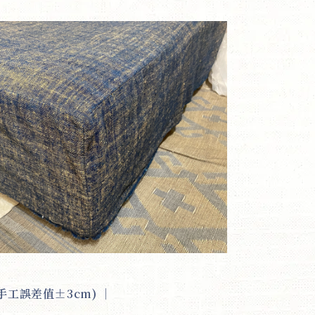
手工誤差值±3cm)
｜