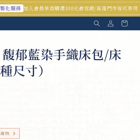
入會員享首購禮100元🎁官網/高雄門市皆可享用！
歡迎私訊 
// 馥郁藍染手織床包/床
種尺寸）
0
小織物