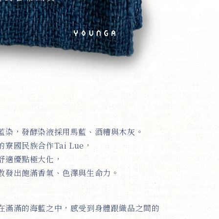
藍染，發酵染液採用馬藍、酒糟與木灰。
寮國民族合作Tai Lue，
舒適優點極大化，
散發出飽滿香氣、色澤與生命力。
在滿滿的海藍之中，感受到身體跟織品之間的