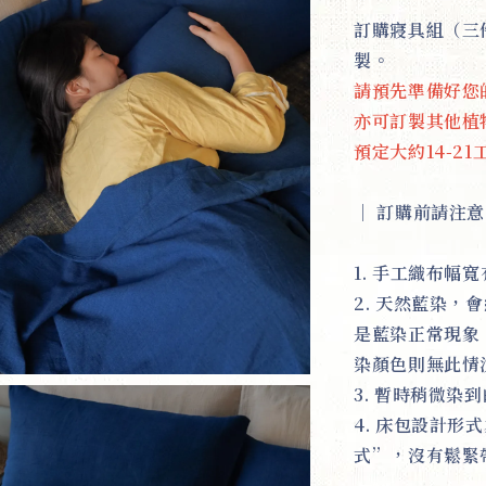
訂購寢具組（三
製。
請預先準備好您
亦可訂製其他植
預定大約14-2
｜
訂購前請注意
1. 手工織布
2. 天然藍染
是藍染正常現象
染顏色則無此情
3. 暫時稍微
4. 床包設計
式”，沒有鬆緊