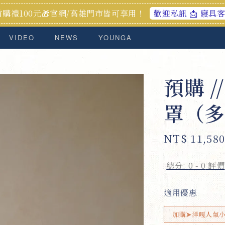
官網/高雄門市皆可享用！
加
歡迎私訊 📩 寢具客製化服務
VIDEO
NEWS
YOUNGA
預購 
罩（多
Regular
NT$ 11,58
price
總分:
0
-
0
評價
適用優惠
加購➤洋嘎人氣