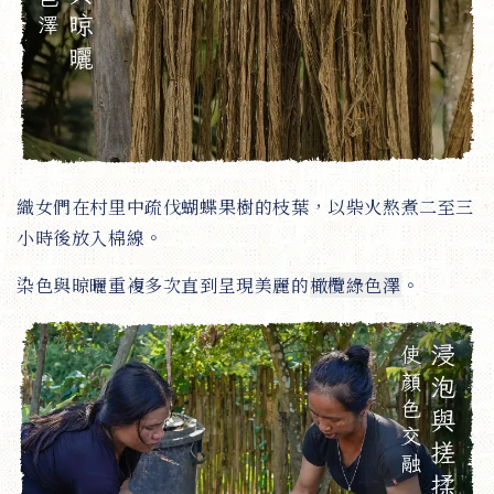
織女們在村里中疏伐蝴蝶果樹的枝葉，以柴火熬煮二至三
小時後放入棉線。
染色與晾曬重複多次直到呈現美麗的
橄欖綠色澤
。