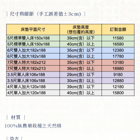
｜
尺寸與細節（手工誤差值±3cm)
｜
｜
材質
｜
100%無農藥栽種之天然棉
｜
染方
｜