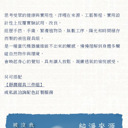
思考受眾的健康與實用性，洋嘎在來源、工藝製程、實用設
計性上反覆實驗試用、改良，
經歷手撚、手織、繁複植物染、無數工序、陽光和時間積存
而製的被毯寢具組，
是一種當代機器纖維做不出來的觸感，慢慢理解到身體多觸
碰自然物件與環境，
會喚起身心的覺知、具有讓人放鬆、親膚透氣的愉悅感受。
另可搭配
【靜潤寢具三件組】
或私訊洽詢配色訂製服務