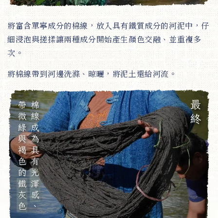
將富含單寧成分的棉線，放入具有鐵質成分的河泥中，仔
細浸泡與搓揉讓兩種成分開始產生顏色交融、並重複多
次。
將棉線帶到河邊洗滌、晾曬，將泥土還給河流。