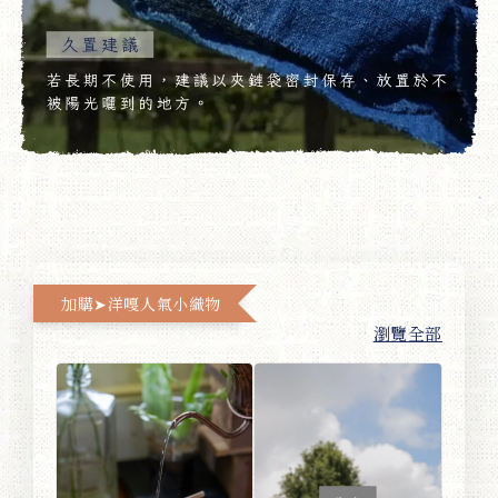
加購➤洋嘎人氣小織物
瀏覽全部