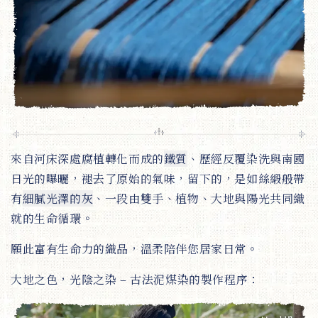
來自河床深處腐植轉化而成的
鐵質
、歷經反覆染洗與南國
日光的曝曬，褪去了原始的氣味，留下的，是如絲緞般帶
有
細膩光澤的灰
、一段由雙手、植物、大地與陽光共同織
就的生命循環。
願此富有生命力的織品，溫柔陪伴您居家日常。
大地之色，光陰之染 – 古法泥煤染的製作程序：