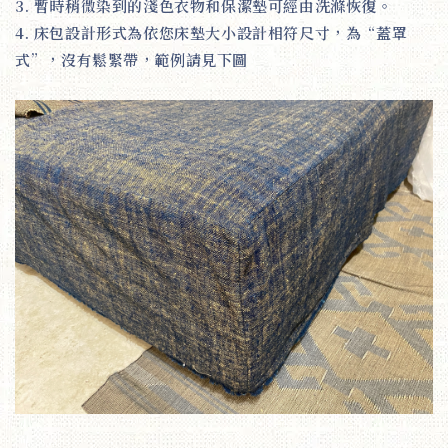
3. 暫時稍微染到的淺色衣物和保潔墊可經由洗滌恢復。
4. 床包設計形式為依您床墊大小設計相符尺寸，為“蓋罩
式”，沒有鬆緊帶，範例請見下圖