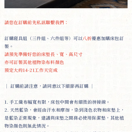
請您在訂購前先私訊聯繫我們：
訂購寢具組（三件組、六件組等）可以
八折
優惠加購床包訂
製。
請預先準備好您的床墊長、寬、高尺寸
亦可訂製其他植物染布料顏色
預定大約14-21工作天完成
｜
訂購前請注意，請同意以下細節再訂購
｜
1. 手工織布幅寬有限，床包中間會有細微的拼接線。
2. 天然藍染，會經由汗水和摩擦，染到淺色衣物和床墊上，
是藍染正常現象，建議與床墊之間務必使用保潔墊，其他植
物染顏色則無此情況。