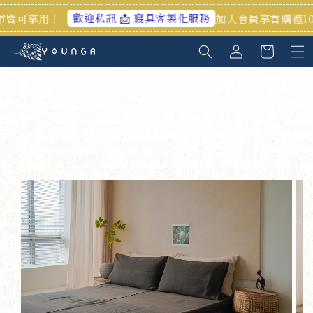
歡迎私訊 📩 寢具客製化服務
加入會員享首購禮100元🎁官網/