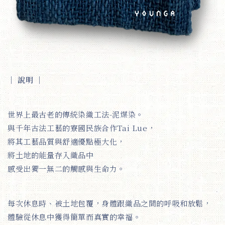
｜ 說明
｜
世界上最古老的傳統染織工法-泥煤染。
與千年古法工藝的寮國民族合作Tai Lue，
將其工藝品質與舒適優點極大化，
將土地的能量存入織品中
感受出獨一無二的觸感與生命力。
每次休息時、被土地包覆，身體跟織品之間的呼吸和放鬆，
體驗從休息中獲得簡單而真實的幸福。