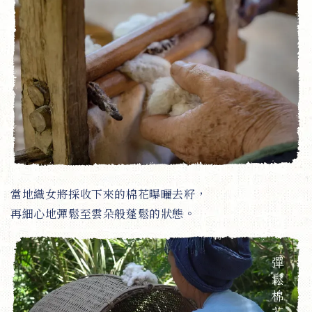
當地織女將採收下來的棉花曝曬去籽，
再細心地彈鬆至雲朵般蓬鬆的狀態。