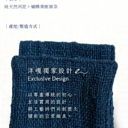
純天然河泥＋蝴蝶果樹葉染
｜
產地/製造方式
｜