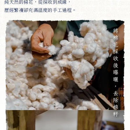
純天然的棉花，從採收到成線，
歷經繁複卻充滿溫度的手工過程。