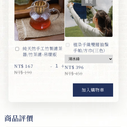
售完
植染手織雙層抽鬚
純天然手工竹製濾茶
手帕/方巾(三色）
器/竹茶濾-吊環版
-
+
NT$ 167
NT$ 396
NT$ 190
NT$ 450
加入購物車
商品評價