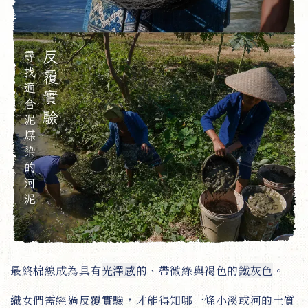
最終棉線成為具有
光澤感
的、帶微綠與褐色的
鐵灰色
。
織女們需經過反覆實驗，才能得知哪一條小溪或河的土質