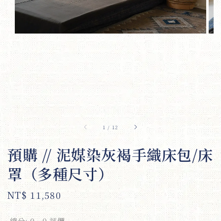
1
/
12
預購 // 泥媒染灰褐手織床包/床
罩（多種尺寸）
Regular
NT$ 11,580
price
總分:
0
-
0
評價