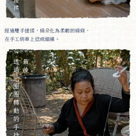
經過雙手搓揉，棉朵化為柔韌的棉條，
在手工紡車上捻成細線。