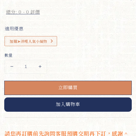
price
總分:
0
-
0
評價
適用優惠
加購➤洋嘎人氣小織物
數量
立即購買
加入購物車
請您再訂購前先詢問客服預購交期再下訂，感謝＾