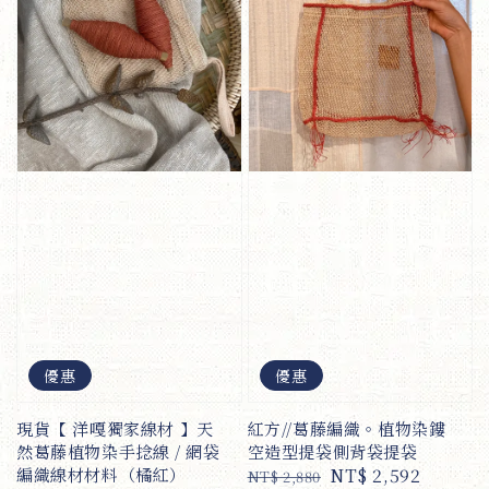
優惠
優惠
現貨【 洋嘎獨家線材 】天
紅方//葛藤編織。植物染鏤
然葛藤植物染手捻線 / 網袋
空造型提袋側背袋提袋
編織線材材料（橘紅）
Regular
Sale
NT$ 2,592
NT$ 2,880