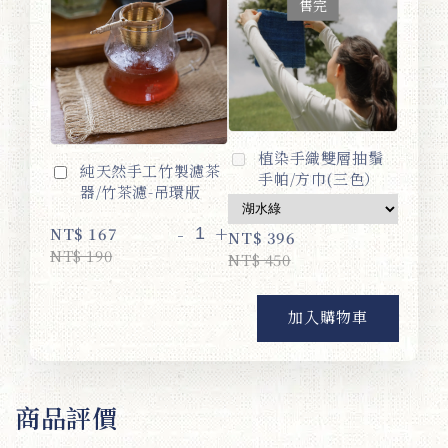
售完
植染手織雙層抽鬚
純天然手工竹製濾茶
手帕/方巾(三色）
器/竹茶濾-吊環版
-
+
NT$ 167
NT$ 396
NT$ 190
NT$ 450
加入購物車
商品評價