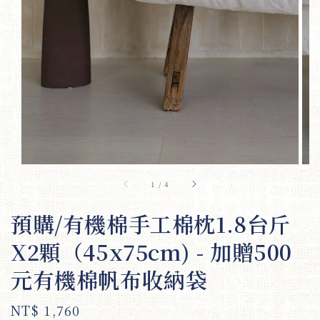
1
/
4
預購/有機棉手工棉枕1.8台斤
X2顆（45x75cm) - 加贈500
元有機棉帆布收納袋
Regular
NT$ 1,760