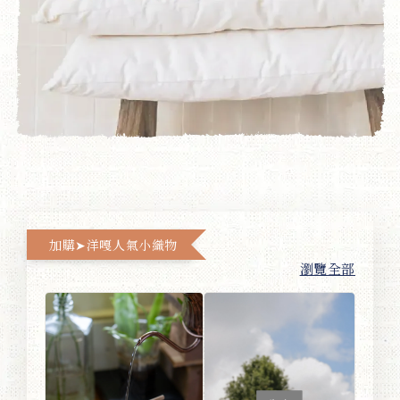
加購➤洋嘎人氣小織物
瀏覽全部