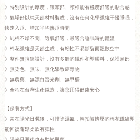
》特別設計的厚度，讓頭部、頸椎能有極度舒適的貼合感
》氣場好以純天然材料製成，沒有任何化學纖維干擾睡眠，
快速入睡、增加平均熟睡時間
》純棉不燥不悶、透氣舒適，最適合睡眠時的體溫
》棉花纖維是天然生成，有韌性不易斷裂而飄散空中
》整件無拉鍊設計，沒有多餘的鐵件和塑膠料，保護頭部
》無染色、無味、無化學致癌毒物
》無農藥、無漂白螢光劑、無甲醛
》全程在台灣生產織造，讓您用得健康安心
【保養方式】
》常在陽光日曬後，可排除濕氣，輕拍被擠壓的棉花纖維即
能回復蓬鬆柔軟有彈性
》陽光日曬後也有助於殺菌