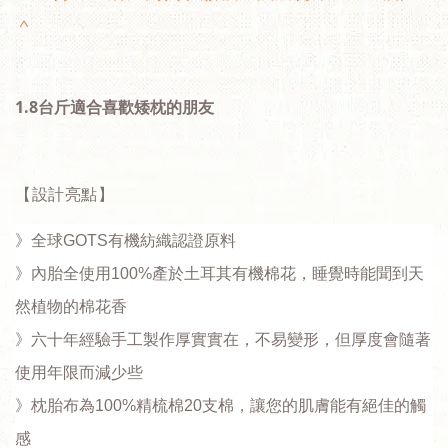
＾
1.8台斤適合喜歡矮枕的朋友
【設計亮點】
》全球GOTS有機紡織認證原料
》內胎全使用100%產於土耳其有機棉花，睡覺時能聞到天
然植物的棉花香
》六十年經驗手工製作厚實實在，不易變形，但厚度會隨著
使用年限而減少些 
》枕胎布為100%精梳棉20支棉，讓您的肌膚能有絕佳的觸
感