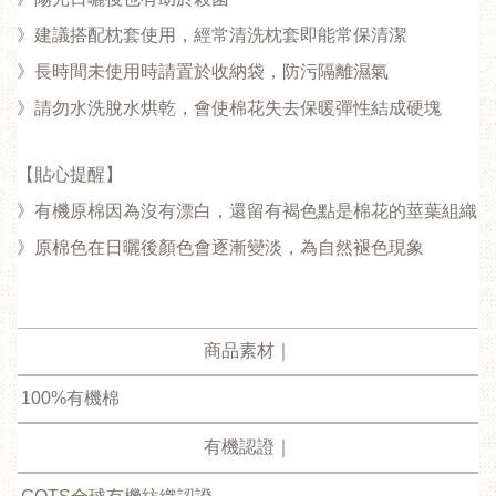
》建議搭配枕套使用，經常清洗枕套即能常保清潔
》長時間未使用時請置於收納袋，防污隔離濕氣
》請勿水洗脫水烘乾，會使棉花失去保暖彈性結成硬塊
【貼心提醒】
》有機原棉因為沒有漂白，還留有褐色點是棉花的莖葉組織
》原棉色在日曬後顏色會逐漸變淡，為自然褪色現象
商品素材｜
100%有機棉
有機認證｜