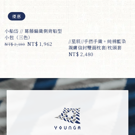
優惠
小船岱 // 葛藤編織側背船型
小包（三色）
//星辰//手撚手織。純棉藍染
Regular
Sale
NT$ 1,962
NT$ 2,180
親膚信封雙面枕套/枕頭套
price
price
Regular
NT$ 2,480
price