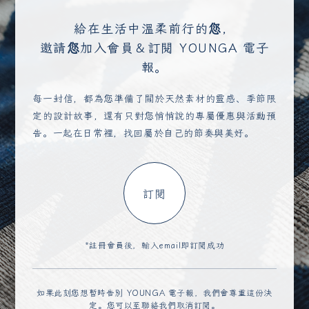
給在生活中溫柔前行的您，
邀請您加入會員＆訂閱 YOUNGA 電子
報。
每一封信，都為您準備了關於天然素材的靈感、季節限
定的設計故事，還有只對您悄悄說的專屬優惠與活動預
告。一起在日常裡，找回屬於自己的節奏與美好。
訂閱
*註冊會員後，輸入email即訂閱成功
如果此刻您想暫時告別 YOUNGA 電子報，我們會尊重這份決
定。您可以至
聯絡我們
取消訂閱。