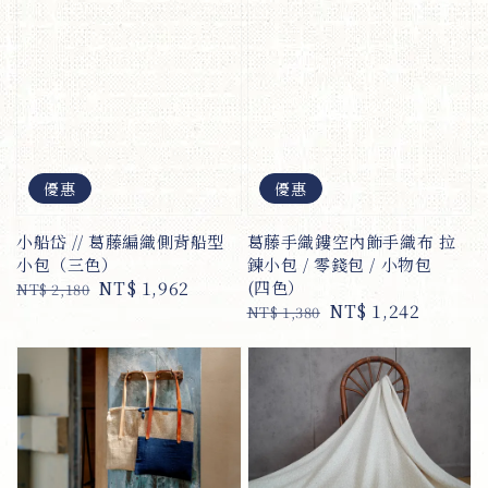
優惠
優惠
小船岱 // 葛藤編織側背船型
葛藤手織鏤空內飾手織布 拉
小包（三色）
鍊小包 / 零錢包 / 小物包
Regular
Sale
NT$ 1,962
(四色）
NT$ 2,180
Regular
Sale
NT$ 1,242
price
price
NT$ 1,380
price
price