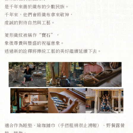
是千年來善於織布的少數民族。
千年來，他們會將織布拿來敬神，
虔誠的對待自然與工藝。
菱形織紋被稱作“
寶石
”，
象徵尊貴與豐盛的祝福意象。
透過新的詮釋將傳統工藝的美好繼續延續下去。
適合作為睡墊、瑜珈鋪巾（手撚粗棉很止滑喔）、野餐露營