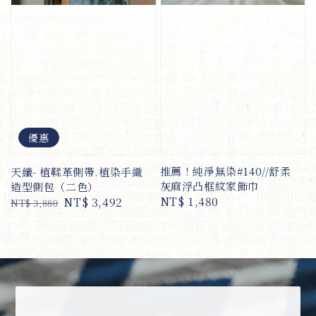
優惠
推薦！純淨無染#140//舒柔
天纖- 植鞣革側帶.植染手織
灰麻浮凸框紋家飾巾
造型側包（二色）
Regular
NT$ 1,480
Regular
Sale
NT$ 3,492
NT$ 3,880
price
price
price