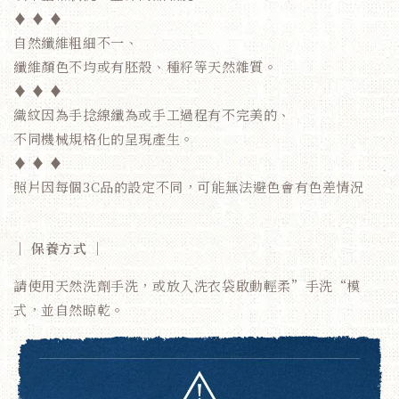
♦ ♦ ♦
自然纖維粗細不一、
纖維顏色不均或有胚殼、種籽等天然雜質。
♦ ♦ ♦
織紋因為手捻線纖為或手工過程有不完美的、
不同機械規格化的呈現產生。
♦ ♦ ♦
照片因每個3C品的設定不同，可能無法避色會有色差情況
｜ 保養方式 ｜
請使用天然洗劑手洗，或放入洗衣袋啟動輕柔”手洗“模
式，並自然晾乾。