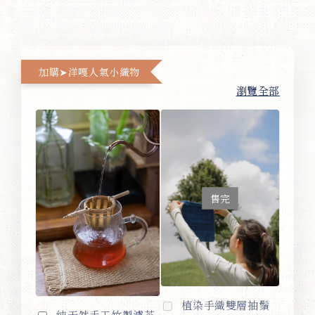
加購➤洋嘎人氣小織物
瀏覽全部
售完
植染手織雙層抽鬚
純天然手工竹製濾茶