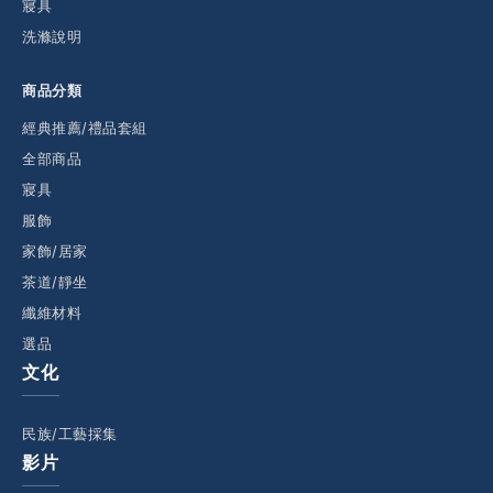
寢具
洗滌說明
商品分類
經典推薦/禮品套組
全部商品
寢具
服飾
家飾/居家
茶道/靜坐
纖維材料
選品
文化
民族/工藝採集
影片