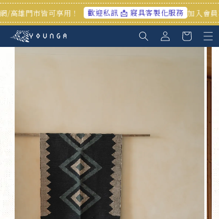
歡迎私訊 📩 寢具客製化服務
高雄門市皆可享用！
加入會員享首購禮