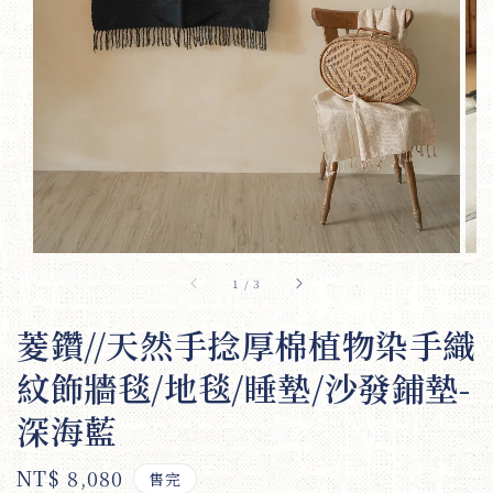
1
/
3
菱鑽//天然手捻厚棉植物染手織
紋飾牆毯/地毯/睡墊/沙發鋪墊-
深海藍
Regular
NT$ 8,080
售完