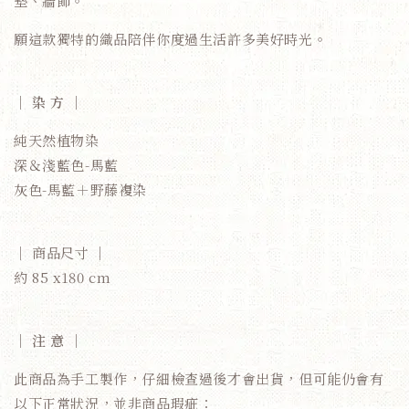
墊、牆飾。
願這款獨特的織品陪伴你度過生活許多美好時光。
｜ 染 方 ｜
純天然植物染
深＆淺藍色-馬藍
灰色-馬藍＋野藤複染
｜ 商品尺寸 ｜
約 85 x180 cm
｜ 注 意 ｜
此商品為手工製作，仔細檢查過後才會出貨，但可能仍會有
以下正常狀況，並非商品瑕疵：