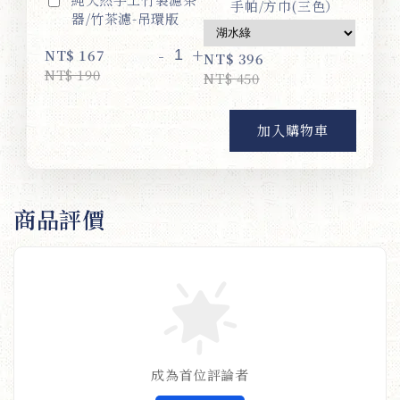
手帕/方巾(三色）
器/竹茶濾-吊環版
-
+
NT$ 167
NT$ 396
NT$ 190
NT$ 450
加入購物車
商品評價
成為首位評論者