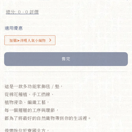
price
總分:
0
-
0
評價
適用優惠
加購➤洋嘎人氣小織物
售完
這是一款多功能家飾毯 / 墊，
從棉花種植、手工撚線、
植物浸染、編織工藝，
每一個層層的工序與環節，
都為了將最好的自然織物帶到你的生活裡。
傣樂族位於寮國北方，