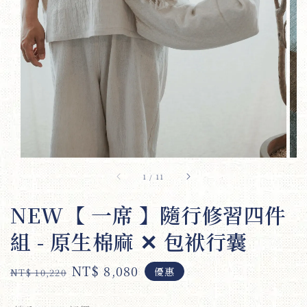
1
/
11
NEW【 一席 】隨行修習四件
組 - 原生棉麻 ✕ 包袱行囊
Regular
Sale
NT$ 8,080
優惠
NT$ 10,220
price
price