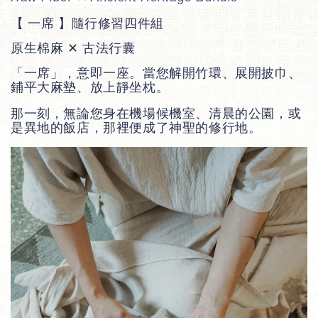
【 一席 】隨行修習四件組
原生棉麻 ✕ 古法行囊
「一席」，意即一座。當您解開竹環、展開披巾、
鋪平大麻墊、放上靜坐枕。
那一刻，無論您身在機場候機室、清晨的公園，或
是異地的飯店，那裡便成了神聖的修行地。