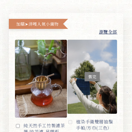
加購➤洋嘎人氣小織物
瀏覽全部
售完
植染手織雙層抽鬚
純天然手工竹製濾茶
手帕/方巾(三色）
器/竹茶濾-吊環版