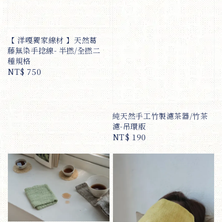
【 洋嘎獨家線材 】天然葛
藤無染手捻線- 半撚/全撚二
種規格
Regular
NT$ 750
price
純天然手工竹製濾茶器/竹茶
濾-吊環版
Regular
NT$ 190
price