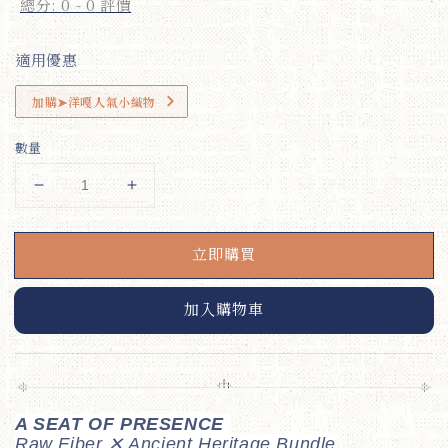
總分:
0
-
0
評價
適用優惠
加購➤洋嘎人氣小織物
數量
立即購買
加入購物車
A SEAT OF PRESENCE
Raw Fiber ✕ Ancient Heritage Bundle