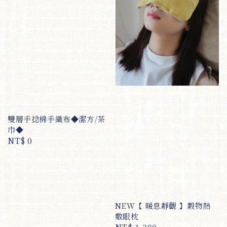
雙層手捻棉手織布◆潔方/茶
巾◆
Regular
NT$ 0
price
NEW【 暖息靜觀 】穀物熱
敷眼枕