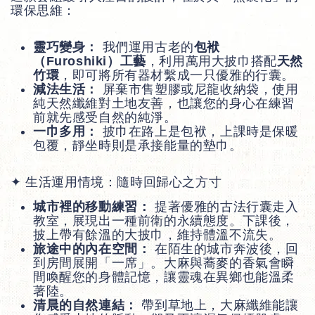
環保思維：
靈巧變身：
我們運用古老的
包袱
（Furoshiki）工藝
，利用萬用大披巾搭配
天然
竹環
，即可將所有器材繫成一只優雅的行囊。
減法生活：
屏棄市售塑膠或尼龍收納袋，使用
純天然纖維對土地友善，也讓您的身心在練習
前就先感受自然的純淨。
一巾多用：
披巾在路上是包袱，上課時是保暖
包覆，靜坐時則是承接能量的墊巾。
✦ 生活運用情境：隨時回歸心之方寸
城市裡的移動練習：
提著優雅的古法行囊走入
教室，展現出一種前衛的永續態度。下課後，
披上帶有餘溫的大披巾，維持體溫不流失。
旅途中的內在空間：
在陌生的城市奔波後，回
到房間展開「一席」。大麻與蕎麥的香氣會瞬
間喚醒您的身體記憶，讓靈魂在異鄉也能溫柔
著陸。
清晨的自然連結：
帶到草地上，大麻纖維能讓