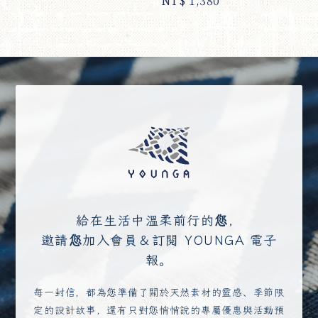
Regular
NT$ 1,380
price
給在生活中溫柔前行的您，
邀請您加入會員＆訂閱 YOUNGA 電子
報。
每一封信，都為您準備了關於天然素材的靈感、季節限
定的設計故事，還有只對您悄悄說的專屬優惠與活動預