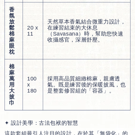
香
氛
放
天然草本香氣結合微重力設計，
鬆
20 x
在練習結束的大休息
棉
11
（Savasana）時，幫助您快速
麻
收攝感官，深層舒壓。
眼
枕
棉
麻
萬
100
採用高品質細緻棉麻，親膚透
用
x
氣。既是練習後的保暖披風，也
大
180
是整套修習組的「容器」。
披
巾
✦ 設計美學：古法包袱的智慧
這款套組最引人注目的設計，在於其「無袋化」的