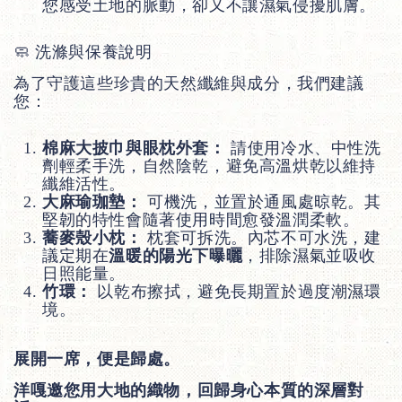
您感受土地的脈動，卻又不讓濕氣侵擾肌膚。
🧼 洗滌與保養說明
為了守護這些珍貴的天然纖維與成分，我們建議
您：
棉麻大披巾與眼枕外套：
請使用冷水、中性洗
劑輕柔手洗，自然陰乾，避免高溫烘乾以維持
纖維活性。
大麻瑜珈墊：
可機洗，並置於通風處晾乾。其
堅韌的特性會隨著使用時間愈發溫潤柔軟。
蕎麥殼小枕：
枕套可拆洗。內芯不可水洗，建
議定期在
溫暖的陽光下曝曬
，排除濕氣並吸收
日照能量。
竹環：
以乾布擦拭，避免長期置於過度潮濕環
境。
展開一席，便是歸處。
洋嘎邀您用大地的織物，回歸身心本質的深層對