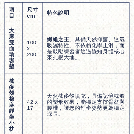
項
尺寸
特色說明
目
cm
大
麻
纖維之王
。具備天然抑菌、透氣
雙
100
吸濕特性。不依賴化學止滑，而
面
x
是鼓勵練習者透過覺知身體核心
瑜
200
來扎根大地。
珈
墊
蕎
麥
殼
天然蕎麥殼填充，具備記憶枕般
棉
42 x
的塑形效果，能穩定支撐骨盆與
麻
17
腰椎，讓您的靜坐姿勢更為穩定
靜
深長。
坐
小
枕