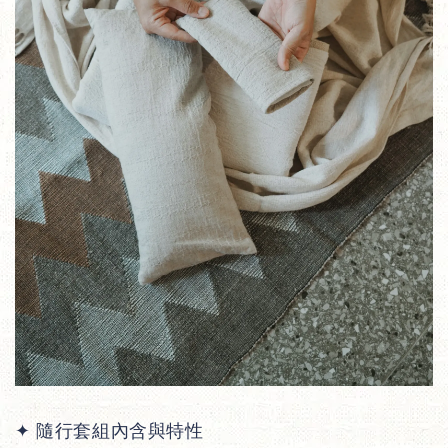
✦ 隨行套組內含與特性