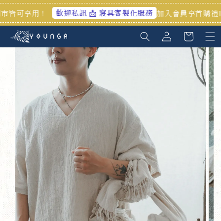
歡迎私訊 📩 寢具客製化服務
用！
加入會員享首購禮100元🎁