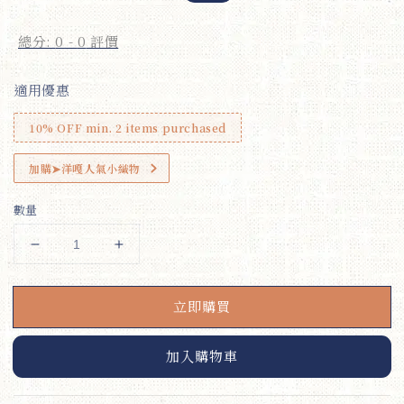
price
price
總分:
0
-
0
評價
適用優惠
10% OFF min. 2 items purchased
加購➤洋嘎人氣小織物
數量
立即購買
加入購物車