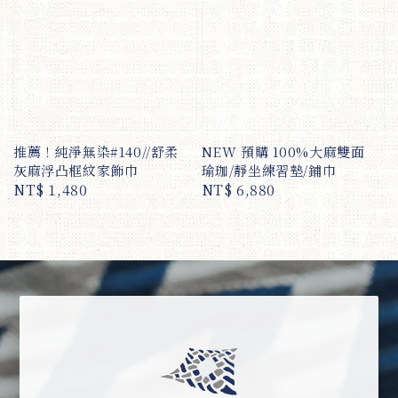
推薦！純淨無染#140//舒柔
NEW 預購 100%大麻雙面
灰麻浮凸框紋家飾巾
瑜珈/靜坐練習墊/鋪巾
Regular
NT$ 1,480
Regular
NT$ 6,880
price
price