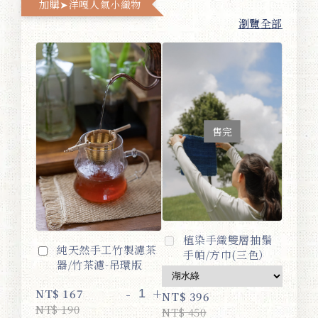
加購➤洋嘎人氣小織物
瀏覽全部
售完
植染手織雙層抽鬚
純天然手工竹製濾茶
手帕/方巾(三色）
器/竹茶濾-吊環版
-
+
NT$ 167
NT$ 396
NT$ 190
NT$ 450