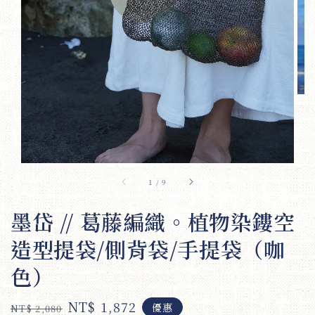
1
/
9
墨岱 // 葛藤編織。植物染鏤空
造型提袋/側背袋/手提袋（咖
色）
Regular
Sale
NT$ 1,872
優惠
NT$ 2,080