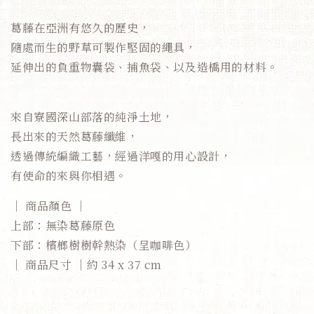
葛藤在亞洲有悠久的歷史，
隨處而生的野草可製作堅固的繩具，
延伸出的負重物囊袋、捕魚袋、以及造橋用的材料。
來自寮國深山部落的純淨土地，
長出來的天然
葛藤
纖維，
透過傳統編織工藝，經過洋嘎的用心設計，
有使命的來與你相遇。
｜ 商品顏色 ｜
上部：無染葛藤原色
下部：檳榔樹樹幹熱染（呈咖啡色）
｜ 商品尺寸 ｜約
34 x 37 cm