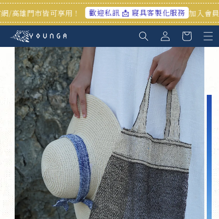
歡迎私訊 📩 寢具客製化服務
/高雄門市皆可享用！
加入會員享首購