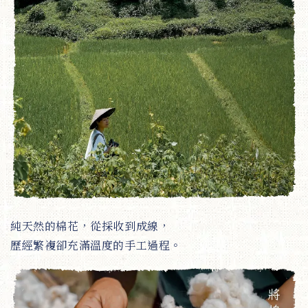
純天然的棉花，從採收到成線，
歷經繁複卻充滿溫度的手工過程。