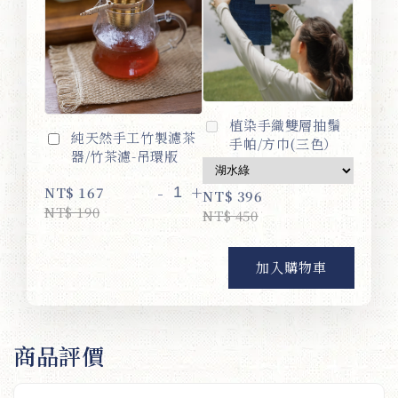
植染手織雙層抽鬚
純天然手工竹製濾茶
手帕/方巾(三色）
器/竹茶濾-吊環版
-
+
NT$ 167
NT$ 396
NT$ 190
NT$ 450
加入購物車
商品評價