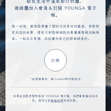
給在生活中溫柔前行的您，
邀請您加入會員＆訂閱 YOUNGA 電子
報。
每一封信，都為您準備了關於天然素材的靈感、季節限
定的設計故事，還有只對您悄悄說的專屬優惠與活動預
告。一起在日常裡，找回屬於自己的節奏與美好。
訂閱
*註冊會員後，輸入email即訂閱成功
如果此刻您想暫時告別 YOUNGA 電子報，我們會尊重這份決
定。您可以至
聯絡我們
取消訂閱。