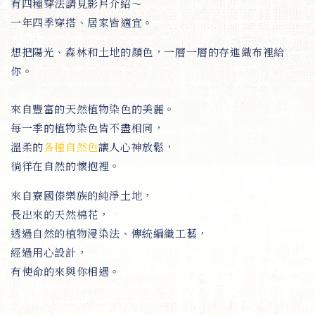
有四種穿法請見影片介紹～
一年四季穿搭、居家皆適宜。
想把陽光、森林和土地的顏色，一層一層的存進織布裡給
你。
來自豐富的天然植物染色的美麗。
每一季的植物染色皆不盡相同，
溫柔的
各種自然色
讓人心神放鬆，
徜徉在自然的懷抱裡。
來自寮國傣樂族的純淨土地，
長出來的天然棉花，
透過自然的植物浸染法、傳統編織工藝，
經過用心設計，
有使命的來與你相遇。