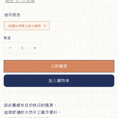
總分:
0
-
0
評價
適用優惠
加購➤洋嘎人氣小織物
數量
立即購買
加入購物車
設計靈感來自於秋日的風景，
這款舒適的天然手工織作罩衫，