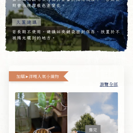
加購➤洋嘎人氣小織物
瀏覽全部
售完