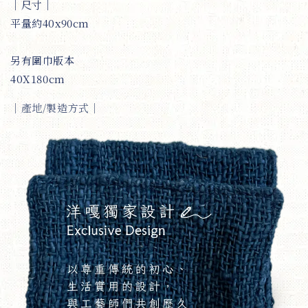
│尺寸│
平量約40x90cm
另有圍巾版本
40X180cm
｜
產地/製造方式
｜