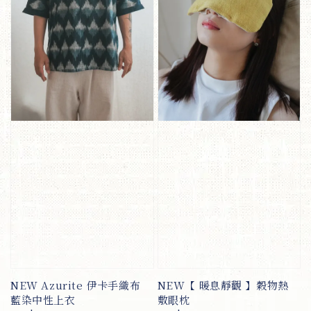
NEW Azurite 伊卡手織布
NEW【 暖息靜觀 】穀物熱
藍染中性上衣
敷眼枕