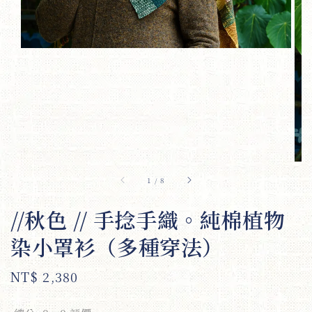
1
/
8
//秋色 // 手捻手織。純棉植物
染小罩衫（多種穿法）
Regular
NT$ 2,380
price