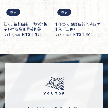
優惠
優惠
紅方//葛藤編織。植物染鏤
小船岱 // 葛藤編織側背船型
空造型提袋側背袋提袋
小包（三色）
Regular
Sale
NT$ 2,592
Regular
Sale
NT$ 1,962
NT$ 2,880
NT$ 2,180
price
price
price
price