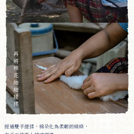
經過雙手搓揉，棉朵化為柔韌的棉條，