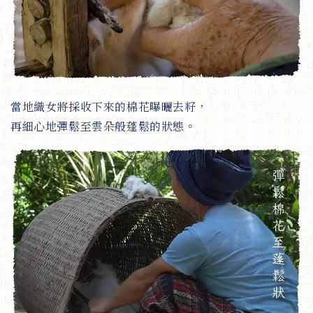
當地織女將採收下來的棉花曝曬去籽，
再細心地彈鬆至雲朵般蓬鬆的狀態。