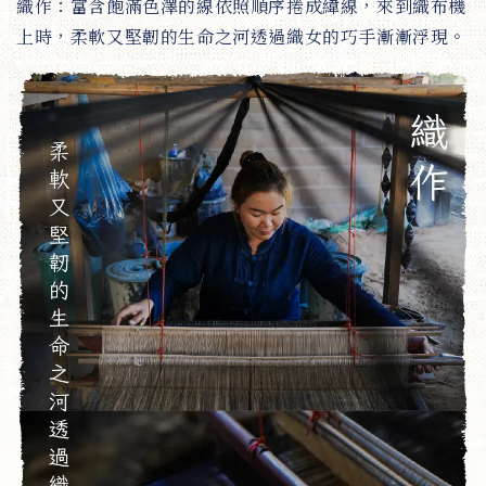
織作：富含飽滿色澤的線依照順序捲成緯線，來到織布機
上時，柔軟又堅韌的生命之河透過織女的巧手漸漸浮現。