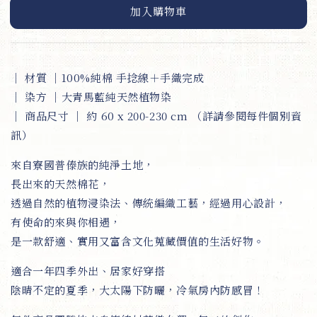
加入購物車
｜ 材質 ｜100%純棉 手捻線＋手織完成
｜ 染方 ｜大青馬藍純天然植物染
｜
商品尺寸
｜ 約 60 x 200-230 cm （詳請參閱每件個別資
訊）
來自寮國普傣族的純淨土地，
長出來的天然棉花，
透過自然的植物浸染法、傳統編織工藝，經過用心設計，
有使命的來與你相遇，
是一款舒適、實用又富含文化蒐藏價值的生活好物。
適合一年四季外出、居家好穿搭
陰晴不定的夏季，大太陽下防曬，冷氣房內防感冒！