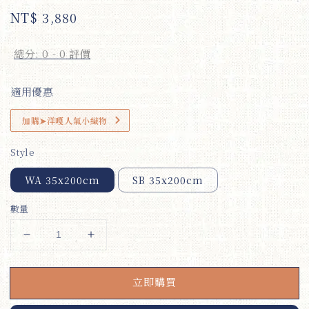
Regular
NT$ 3,880
price
總分:
0
-
0
評價
適用優惠
加購➤洋嘎人氣小織物
Style
WA 35x200cm
SB 35x200cm
數量
立即購買