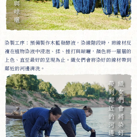
染製工序：預備製作木藍發酵液，染線階段時，將線材反
複在植物染液中浸泡、揉、捶打與晾曬，顏色將一層層的
上色、直至最好的呈現為止。織女們會將染好的線材帶到
鄰近的河邊清洗。