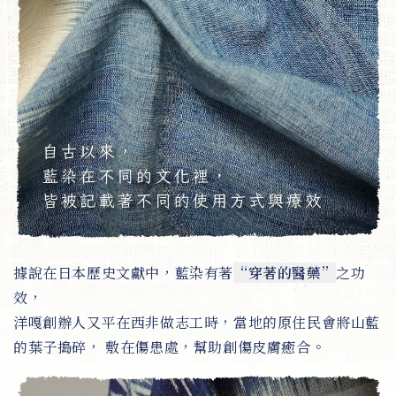
據說在日本歷史文獻中，藍染有著
“穿著的醫藥”
之功
效，
洋嘎創辦人又平在西非做志工時，當地的原住民會將山藍
的葉子搗碎， 敷在傷患處，幫助創傷皮膚癒合。