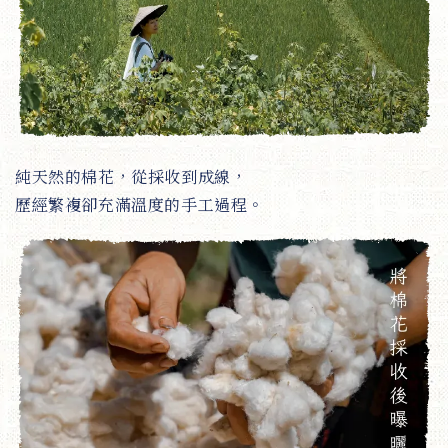
純天然的棉花，從採收到成線，
歷經繁複卻充滿溫度的手工過程。