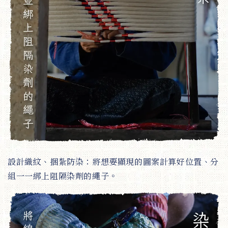
設計織紋、捆紮防染：將想要顯現的圖案計算好位置、分
組一一綁上阻隔染劑的繩子。