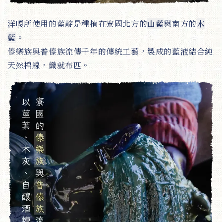
洋嘎所使用的藍靛是種植在寮國北方的
山藍
與南方的
木
藍
。
傣樂族與普傣族流傳千年的傳統工藝，製成的藍液結合純
天然棉線，織就布匹。