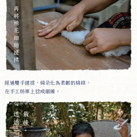
經過雙手搓揉，棉朵化為柔韌的棉條，
在手工紡車上捻成細線。