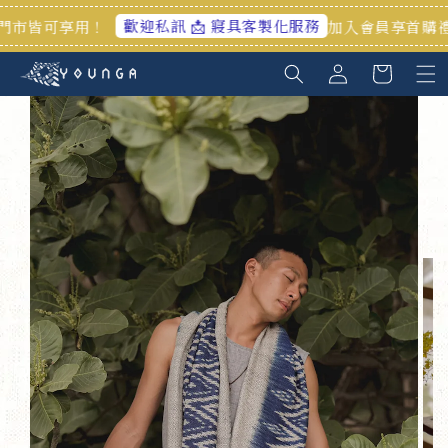
HOT
歡迎私訊 📩 寢具客製化服務
加入會員享首購禮100元🎁官網