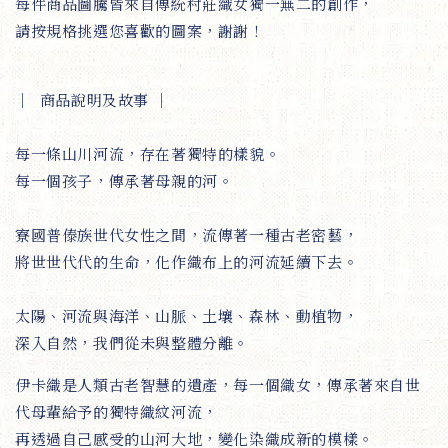
每件商品圖騰皆來自傳統村莊織女獨一無二的創作，
請按規格挑選您喜歡的圖案，謝謝！
｜
商品說明及故事
｜
每一條山川河流，存在著獨特的樣貌。
每一個孩子，傳承著母親的河。
寮國普傣族世代女性之間，流傳著一種古老密藝，
將世世代代的生命，化作織布上的河流延續下去。
太陽、河流與海洋、山脈、土壤、森林、動植物，
深入自然，我們從未與整體分離。
伊卡織是人類古老智慧的遺產，每一個織女，傳承著來自世
代母輩給予的獨特織紋河流，
再透過自己感受的山河大地，變化染織成新的模樣。