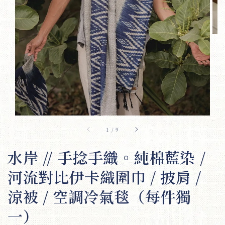
1
/
9
水岸 // 手捻手織。純棉藍染 /
河流對比伊卡織圍巾 / 披肩 /
涼被 / 空調冷氣毯（每件獨
一）