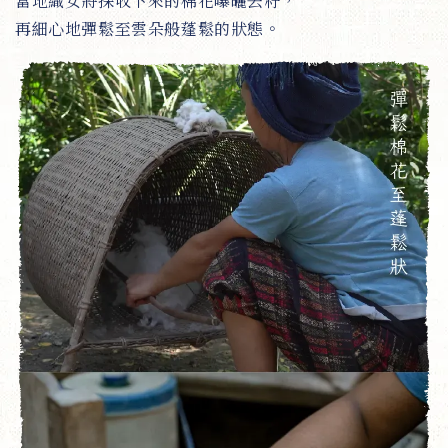
當地織女將採收下來的棉花曝曬去籽，
再細心地彈鬆至雲朵般蓬鬆的狀態。