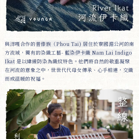
與洋嘎合作的
普傣族（Phou Tai) 居
住於寮國湄公河的南
方流域，獨有的染織工藝-
藍染伊卡織 Nam Lai Indigo
Ikat
是以緯線防染為織紋特色。他們將自然的敬重凝聚
在河流的意象之中，世世代代母女傳承、心手相連，交織
而成溫暖的祝福。