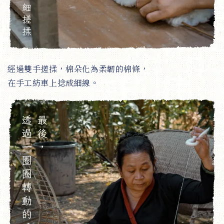
經過雙手搓揉，棉朵化為柔韌的棉條，
在手工紡車上捻成細線。