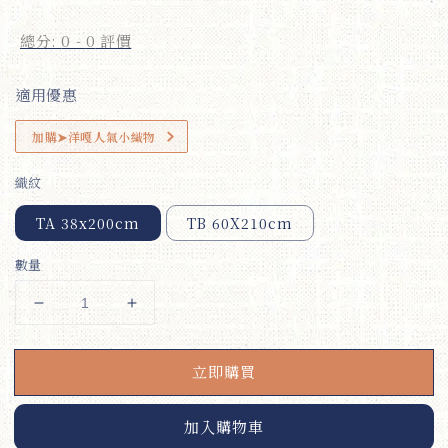
price
總分:
0
-
0
評價
適用優惠
加購➤洋嘎人氣小織物
織紋
TA 38x200cm
TB 60X210cm
數量
立即購買
加入購物車