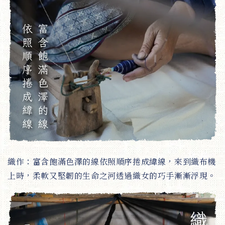
織作：富含飽滿色澤的線依照順序捲成緯線，來到織布機
上時，柔軟又堅韌的生命之河透過織女的巧手漸漸浮現。