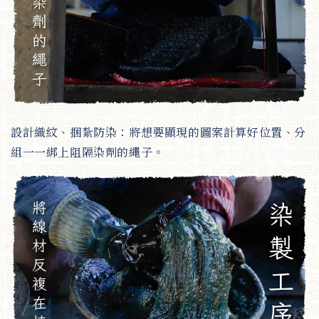
設計織紋、捆紮防染：將想要顯現的圖案計算好位置、分
組一一綁上阻隔染劑的繩子。