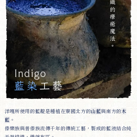
洋嘎所使用的藍靛是種植在寮國北方的
山藍
與南方的
木
藍
。
傣樂族與普傣族流傳千年的傳統工藝，製成的藍液結合純
天然棉線，織就布匹。