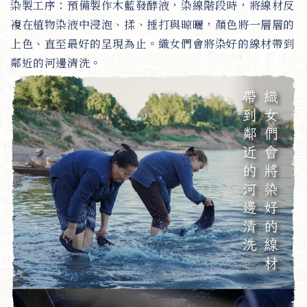
染製工序：預備製作木藍發酵液，染線階段時，將線材反
複在植物染液中浸泡、揉、捶打與晾曬，顏色將一層層的
上色、直至最好的呈現為止。織女們會將染好的線材帶到
鄰近的河邊清洗。