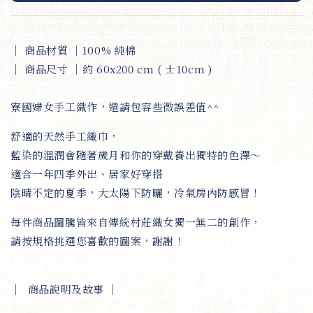
｜ 商品
材質 ｜100% 純棉
｜ 商品尺寸 ｜約 60x200 cm ( ±10cm )
寮國婦女手工織作，還請包容些微誤差值^^
舒適的天然手工織巾，
藍染的溫潤會隨著歲月和你的穿戴養出獨特的色澤～
適合一年四季外出、居家好穿搭
陰晴不定的夏季，大太陽下防曬，冷氣房內防感冒！
每件商品圖騰皆來自傳統村莊織女獨一無二的創作，
請按規格挑選您喜歡的圖案，謝謝！
｜
商品說明及故事
｜