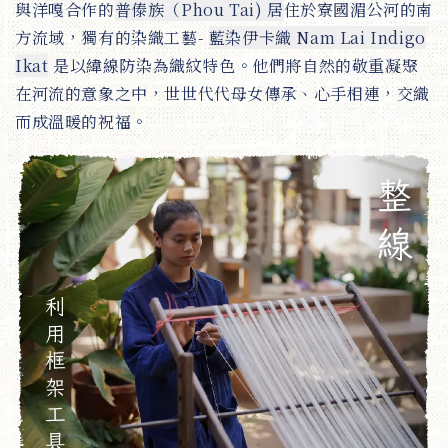
與洋嘎合作的
普傣族（Phou Tai) 居
住於寮國湄公河的南
方流域，獨有的染織工藝-
藍染伊卡織 Nam Lai Indigo
Ikat
是以緯線防染為織紋特色。他們將自然的敬重凝聚
在河流的意象之中，世世代代母女傳承、心手相連，交織
而成溫暖的祝福。