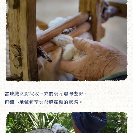
當地織女將採收下來的棉花曝曬去籽，
再細心地彈鬆至雲朵般蓬鬆的狀態。