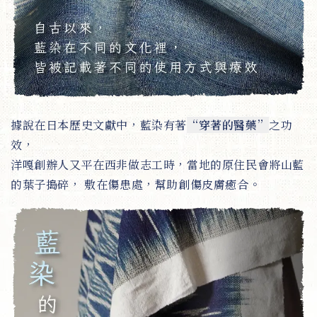
據說在日本歷史文獻中，藍染有著
“穿著的醫藥”
之功
效，
洋嘎創辦人又平在西非做志工時，當地的原住民會將山藍
的葉子搗碎， 敷在傷患處，幫助創傷皮膚癒合。