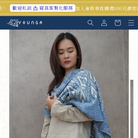
📩 寢具客製化服務
加入會員享首購禮100元🎁官網/高雄門市皆