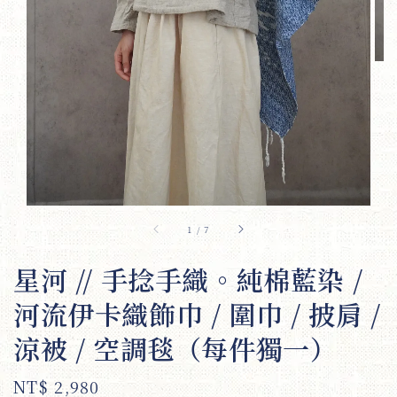
1
/
7
星河 // 手捻手織。純棉藍染 /
河流伊卡織飾巾 / 圍巾 / 披肩 /
涼被 / 空調毯（每件獨一）
Regular
NT$ 2,980