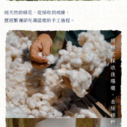
純天然的棉花，從採收到成線，
歷經繁複卻充滿溫度的手工過程。