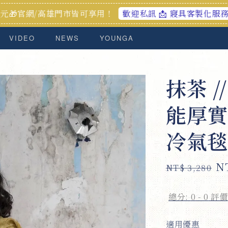
/高雄門市皆可享用！
加入會員享
歡迎私訊 📩 寢具客製化服務
VIDEO
NEWS
YOUNGA
抹茶 
能厚實大
冷氣毯
Regular
Sa
N
NT$ 3,280
price
pr
總分:
0
-
0
評價
適用優惠