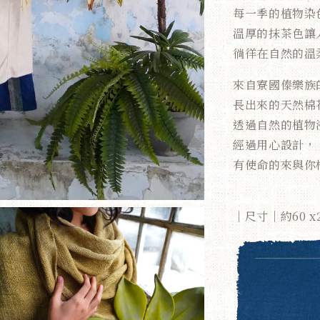
每一季的植物染
溫厚的抹茶色讓
徜徉在自然的溫
來自寮國傣樂族
長出來的天然棉
透過自然的植物
經過用心設計，
有使命的來與你
│尺寸│約60 x2