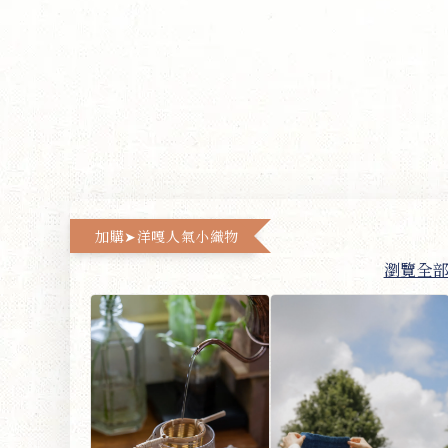
加購➤洋嘎人氣小織物
瀏覽全