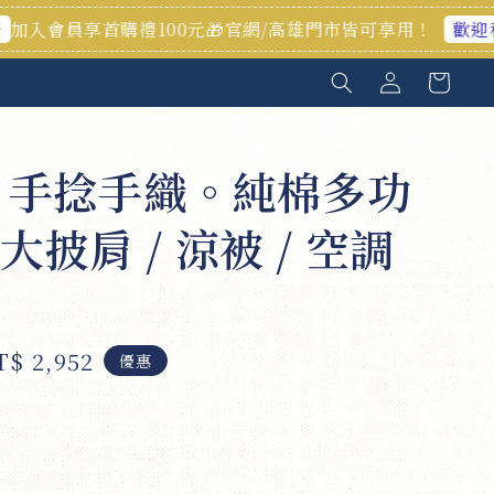
首購禮100元🎁官網/高雄門市皆可享用！
歡迎私訊 📩 
// 手捻手織。純棉多功
披肩 / 涼被 / 空調
le
T$ 2,952
優惠
ice