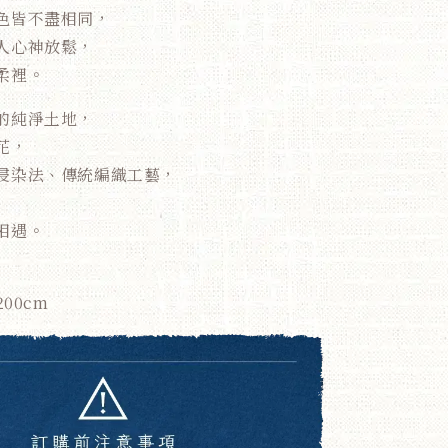
色皆不盡相同，
人心神放鬆，
柔裡。
的純淨土地，
花，
浸染法、傳統編織工藝，
相遇。
00cm