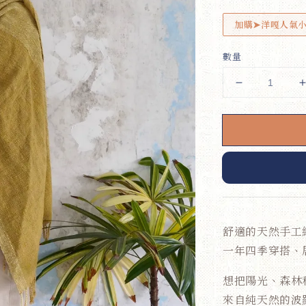
加購➤洋嘎人氣
數量
舒適的天然手工
一年四季穿搭、
想把陽光、森林
來自純天然的波