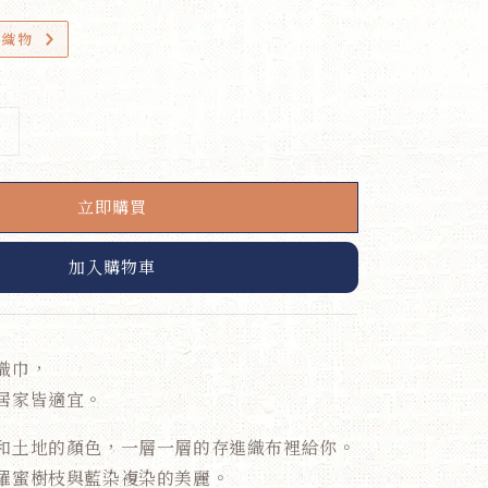
小織物
立即購買
加入購物車
織巾，
居家皆適宜。
和土地的顏色，一層一層的存進織布裡給你。
羅蜜樹枝與藍染複染的美麗。