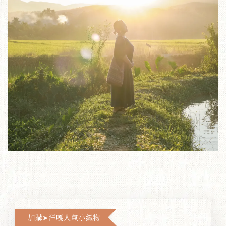
加購➤洋嘎人氣小織物