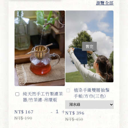
瀏覽全部
售完
植染手織雙層抽鬚
純天然手工竹製濾茶
手帕/方巾(三色）
器/竹茶濾-吊環版
-
+
NT$ 167
NT$ 396
NT$ 190
NT$ 450