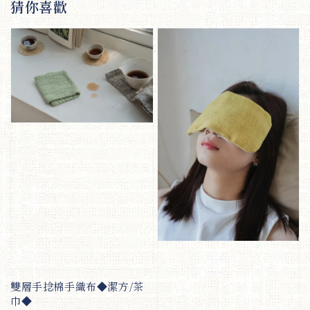
猜你喜歡
雙層手捻棉手織布◆潔方/茶
巾◆