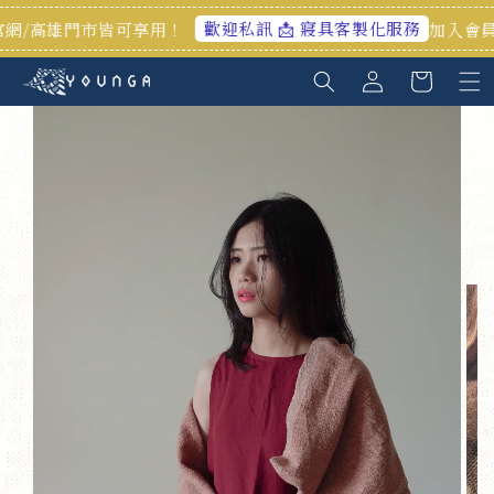
歡迎私訊 📩 寢具客製化服務
/高雄門市皆可享用！
加入會員享首購