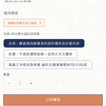
適用優惠
加購➤洋嘎人氣小織物
包裝/其他需求請諮詢客服
自用：願意選用最簡易的回收環保包材愛地球
送禮：牛皮紙禮物包裝～自然大方又環保
高雄工作室自取免運-請於右側客服框或FB/IG私訊
數量
立即購買