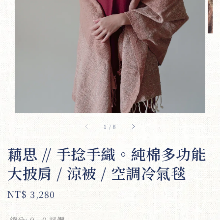
1
/
8
藕思 // 手捻手織。純棉多功能
大披肩 / 涼被 / 空調冷氣毯
Regular
NT$ 3,280
price
總分:
0
-
0
評價