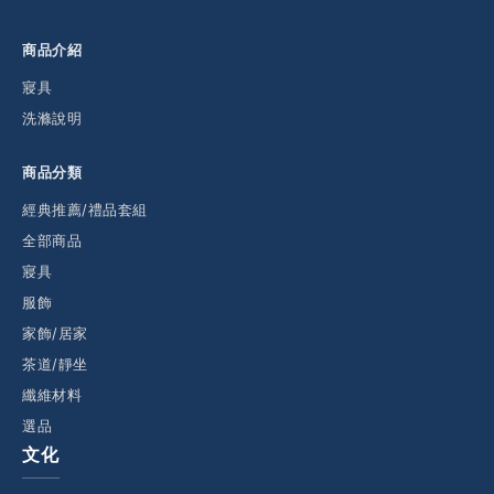
商品介紹
寢具
洗滌說明
商品分類
經典推薦/禮品套組
全部商品
寢具
服飾
家飾/居家
茶道/靜坐
纖維材料
選品
文化