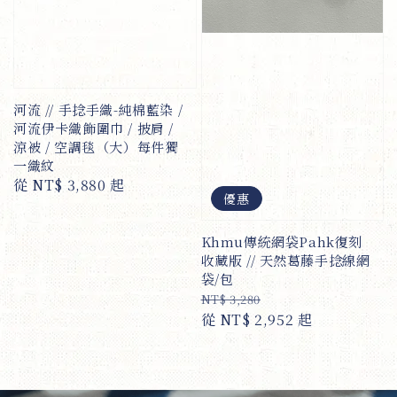
河流 // 手捻手織-純棉藍染 /
河流伊卡織飾圍巾 / 披肩 /
涼被 / 空調毯（大）每件獨
一織紋
Regular
從
NT$ 3,880
起
優惠
price
Khmu傳統網袋Pahk復刻
收藏版 // 天然葛藤手捻線網
袋/包
Regular
Sale
NT$ 3,280
price
從
NT$ 2,952
price
起