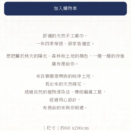
加入購物車
舒適的天然手工織巾，
一年四季穿搭、居家皆適宜。
想把屬於秋天的陽光、森林和土地的顏色，一層一層的存進
織布裡給你。
來自寮國傣樂族的純淨土地，
長出來的天然棉花，
透過自然的植物浸染法、傳統編織工藝，
經過用心設計，
有使命的來與你相遇。
│尺寸│約60 x200cm