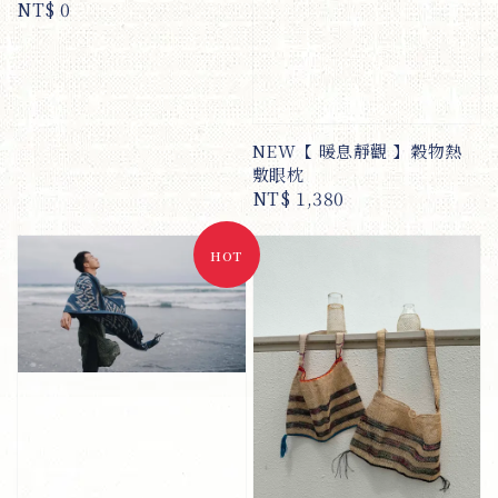
Regular
NT$ 0
price
NEW【 暖息靜觀 】穀物熱
敷眼枕
Regular
NT$ 1,380
price
HOT