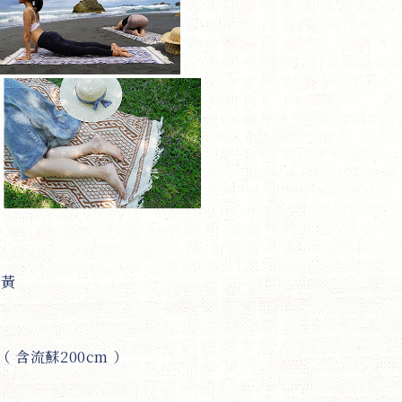
薑黃
cm（ 含流蘇200cm ）