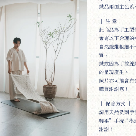
織品兩面主色系
｜
注 意
｜
此商品為手工製
會有以下合理的
自然纖維粗細不
質、
織紋因為手捻線
的呈現產生。
照片亦可能會有
購買謝謝您！
｜
保養方式
｜
請用天然洗劑手
輕柔”手洗“模
謝謝！