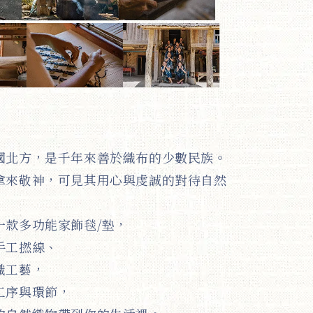
國北方，是千年來善於織布的少數民族。
拿來敬神，可見其用心與虔誠的對待自然
一款多功能家飾毯/墊，
手工撚線、
織工藝，
工序與環節，