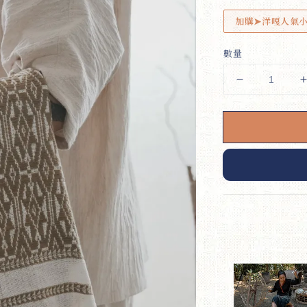
加購➤洋嘎人氣
數量