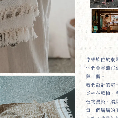
傣樂族位於寮
他們會將織布
與工藝。
我們設計的這
從棉花種植、
植物浸染、編
每一個層層的