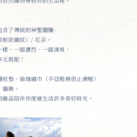
的自然織物帶到你的生活裡。
包含了傳統的神聖圖騰-
射狀織紋）/ 花朵。
一樣，一面濃烈、一面清爽，
多元搭配！
種地墊、瑜珈鋪巾（手捻粗棉很止滑喔）
、牆飾。
的織品陪伴你度過生活許多美好時光。