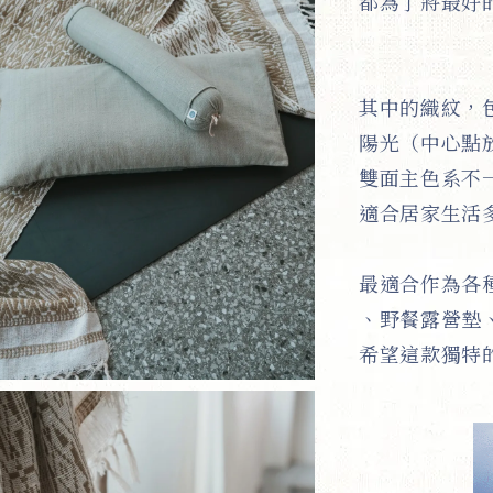
都為了將最好
其中的織紋，
陽光（中心點放
雙面主色系不
適合居家生活
最適合作為各
、野餐露營墊
希望這款獨特