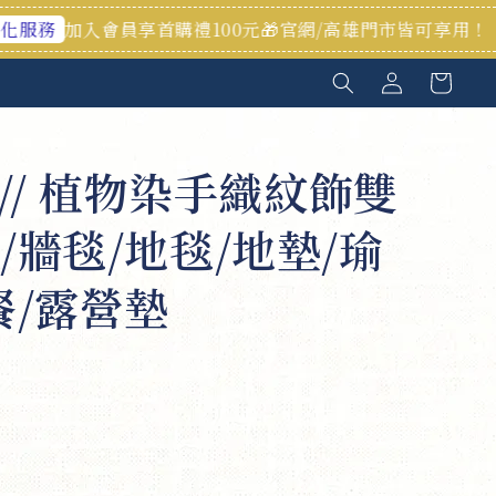
會員享首購禮100元🎁官網/高雄門市皆可享用！
歡迎私訊 
 // 植物染手織紋飾雙
/牆毯/地毯/地墊/瑜
餐/露營墊