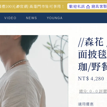
官網/高雄門市皆可享用！
加入
歡迎私訊 📩 寢具客製化服務
VIDEO
NEWS
YOUNGA
//森花
面披毯
珈/野
Regular
NT$ 4,280
price
總分:
0
-
0
評價
適用優惠