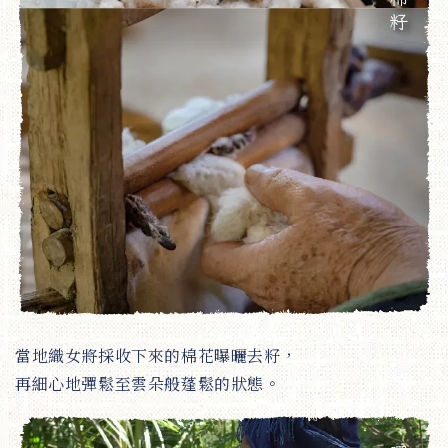
當地織女將採收下來的棉花曝曬去籽，
再細心地彈鬆至雲朵般蓬鬆的狀態。