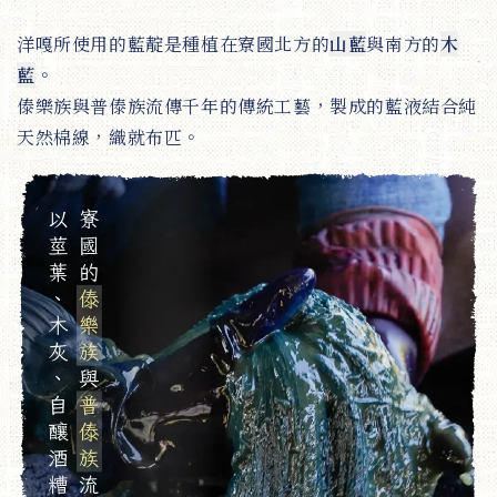
洋嘎所使用的藍靛是種植在寮國北方的
山藍
與南方的
木
藍
。
傣樂族與普傣族流傳千年的傳統工藝，製成的藍液結合純
天然棉線，織就布匹。