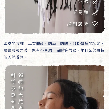
藍染的衣飾，具有
抑菌、防蟲、防曬、抑制體味
的功能，
層層疊疊之後，還有
不易燃、保暖
等益處，並且帶著獨特
的天然香氣。