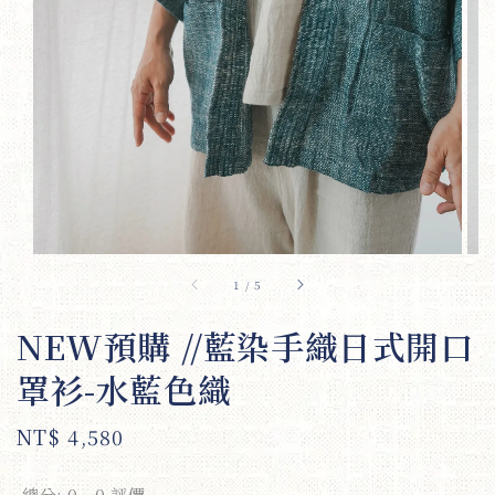
1
/
5
NEW預購 //藍染手織日式開口
罩衫-水藍色織
Regular
NT$ 4,580
price
總分:
0
-
0
評價