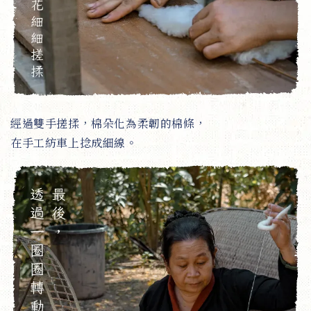
經過雙手搓揉，棉朵化為柔韌的棉條，
在手工紡車上捻成細線。