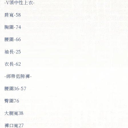
-V領中性上衣-
肩寬-58
胸圍-74
腰圍-66
袖長-25
衣長-62
-綁帶低胯褲-
腰圍36-57
臀圍76
大腿寬38
褲口寬27