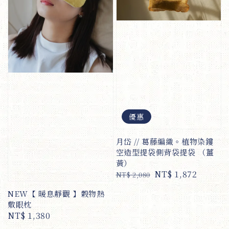
優惠
月岱 // 葛藤編織。植物染鏤
空造型提袋側背袋提袋 （薑
黃）
Regular
Sale
NT$ 1,872
NT$ 2,080
price
price
NEW【 暖息靜觀 】穀物熱
敷眼枕
Regular
NT$ 1,380
price