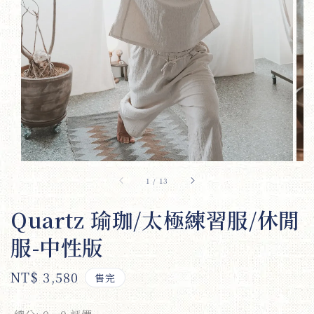
1
/
13
Quartz 瑜珈/太極練習服/休閒
服-中性版
Regular
NT$ 3,580
售完
price