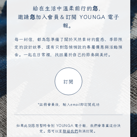
給在生活中溫柔前行的您，
邀請您加入會員＆訂閱 YOUNGA 電子
報。
每一封信，都為您準備了關於天然素材的靈感、季節限
定的設計故事，還有只對您悄悄說的專屬優惠與活動預
告。一起在日常裡，找回屬於自己的節奏與美好。
訂閱
*註冊會員後，輸入email即訂閱成功
如果此刻您想暫時告別 YOUNGA 電子報，我們會尊重這份決
定。您可以至
聯絡我們
取消訂閱。