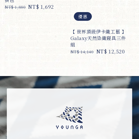
Regular
Sale
NT$ 1,692
NT$ 1,880
price
price
優惠
【 世界頂級伊卡織工藝 】
Galaxy天然染織寢具三件
組
Regular
Sale
NT$ 12,520
NT$ 14,140
price
price