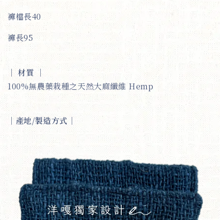
褲檔長40
褲長95
｜
材質
｜
100%無農藥栽種之天然大麻纖維 Hemp
｜
產地/製造方式
｜