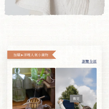
加購➤洋嘎人氣小織物
瀏覽全部
售完