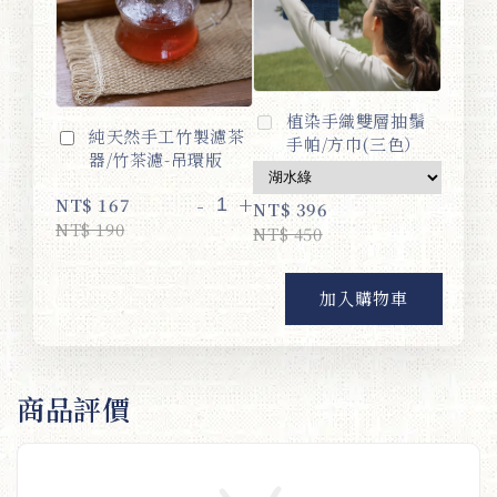
植染手織雙層抽鬚
純天然手工竹製濾茶
手帕/方巾(三色）
器/竹茶濾-吊環版
-
+
NT$ 167
NT$ 396
NT$ 190
NT$ 450
加入購物車
商品評價