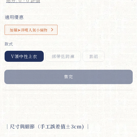
總分:
0
-
0
評價
適用優惠
加購➤洋嘎人氣小織物
款式
V領中性上衣
綁帶低跨褲
套組
售完
｜
尺寸與細節（手工誤差值±3cm)
｜