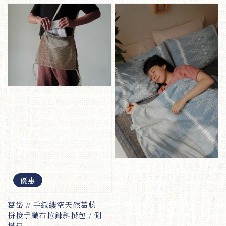
優惠
葛岱 // 手織縷空天然葛藤
拼接手織布拉鍊斜揹包 / 側
揹包